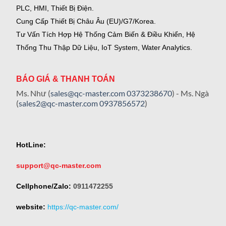
PLC, HMI, Thiết Bị Điện.
Cung Cấp Thiết Bị Châu Âu (EU)/G7/Korea.
Tư Vấn Tích Hợp Hệ Thống Cảm Biến & Điều Khiển, Hệ
Thống Thu Thập Dữ Liệu, IoT System, Water Analytics.
BÁO GIÁ & THANH TOÁN
Ms. Như (
sales@qc-master.com
0373238670
) - Ms. Ngà
(
sales2@qc-master.com
0937856572
)
HotLine:
support@qc-master.com
Cellphone/Zalo:
0911472255
website:
https://qc-master.com/