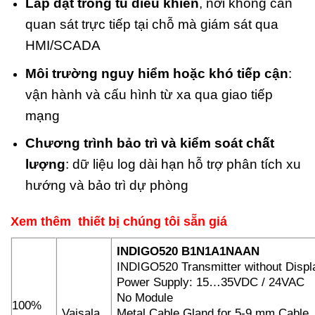
Lắp đặt trong tủ điều khiển
, nơi không cần
quan sát trực tiếp tại chỗ mà giám sát qua
HMI/SCADA
Môi trường nguy hiểm hoặc khó tiếp cận
:
vận hành và cấu hình từ xa qua giao tiếp
mạng
Chương trình bảo trì và kiểm soát chất
lượng
: dữ liệu log dài hạn hỗ trợ phân tích xu
hướng và bảo trì dự phòng
Xem thêm thiết bị chúng tôi sẵn giá
INDIGO520 B1N1A1NAAN
INDIGO520 Transmitter without Displ
Power Supply: 15…35VDC / 24VAC
No Module
100%
Vaisala
Metal Cable Gland for 5-9 mm Cable