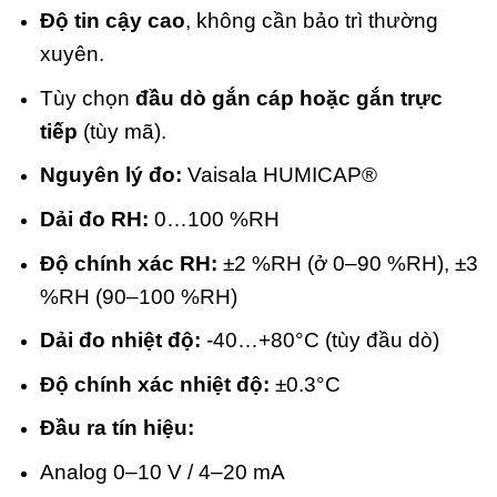
Độ tin cậy cao
, không cần bảo trì thường
xuyên.
Tùy chọn
đầu dò gắn cáp hoặc gắn trực
tiếp
(tùy mã).
Nguyên lý đo:
Vaisala HUMICAP®
Dải đo RH:
0…100 %RH
Độ chính xác RH:
±2 %RH (ở 0–90 %RH), ±3
%RH (90–100 %RH)
Dải đo nhiệt độ:
-40…+80°C (tùy đầu dò)
Độ chính xác nhiệt độ:
±0.3°C
Đầu ra tín hiệu:
Analog 0–10 V / 4–20 mA