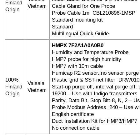
Finland
Vietnam
Cable Gland for One Probe
Origin
Probe Cable 1m CBL210896-1MSP
Standard mounting kit
Standard
Multilingual Quick Guide
HMPX 7F2A1A0A0B0
Humidity and Temperature Probe
HMP7 probe for high humidity
HMP7 with 10m cable
Humicap R2 sensor, no sensor purge
100%
Plastic grid & SST net filter DRW01
Vaisala
Finland
Start-up purge off, interval purge off, 
Vietnam
Origin
19200 – Use with Indigo transmitters
Parity, Data Bit, Stop Bit: 8, N, 2 – U
Probe Modbus Address 240 – Use with
English certificate
Duct Installation Kit for HMP3/HMP7
No connection cable