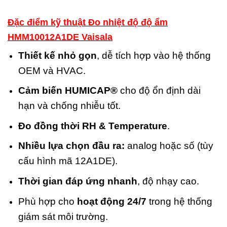
Đặc điểm kỹ thuật Đo nhiệt độ độ ẩm
HMM10012A1DE Vaisala
Thiết kế nhỏ gọn
, dễ tích hợp vào hệ thống
OEM và HVAC.
Cảm biến HUMICAP®
cho độ ổn định dài
hạn và chống nhiễu tốt.
Đo đồng thời RH & Temperature
.
Nhiều lựa chọn đầu ra:
analog hoặc số (tùy
cấu hình mã 12A1DE).
Thời gian đáp ứng nhanh
, độ nhạy cao.
Phù hợp cho
hoạt động 24/7
trong hệ thống
giám sát môi trường.