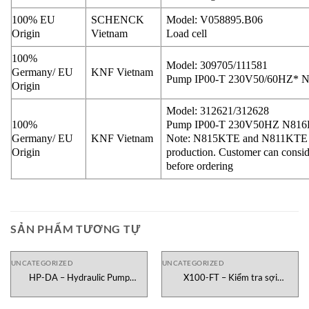
100% EU
SCHENCK
Model: V058895.B06
Origin
Vietnam
Load cell
100%
Model: 309705/111581
Germany/ EU
KNF Vietnam
Pump IP00-T 230V50/60HZ*
Origin
Model: 312621/312628
100%
Pump IP00-T 230V50HZ N81
Germany/ EU
KNF Vietnam
Note: N815KTE and N811KTE are
Origin
production. Customer can consi
before ordering
SẢN PHẨM TƯƠNG TỰ
UNCATEGORIZED
UNCATEGORIZED
HP-DA – Hydraulic Pump
X100-FT – Kiểm tra sợi
Testometric Việt Nam
Testometric Việt Nam