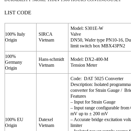
LIST CODE
Model: S301E-W
100% Italy
SIRCA
Valve
Origin
Vietnam
DN50, Wafer type PN10-16, Duc
limit switch box MBX43PN2
100%
Hans-schmidt
Model: DX2-400-M
Germany
Vietnam
Tension Meter
Origin
Code: DAT 5025 Converter
Description: Isolated programma
converter for Strain Gauge / Bri
Features
– Input for Strain Gauge
– Input range configurable fro
mV up to ± 200 mV
100% EU
Datexel
– Accurate bridge excitation vol
Origin
Vietnam
limiter