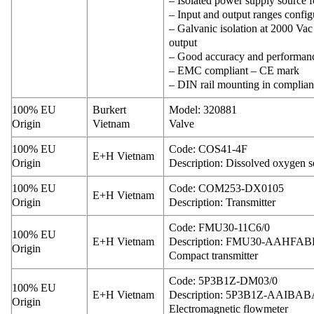
– Isolated power supply source f
– Input and output ranges confi
– Galvanic isolation at 2000 Va
output
– Good accuracy and performance
– EMC compliant – CE mark
– DIN rail mounting in compli
100% EU
Burkert
Model: 320881
Origin
Vietnam
Valve
100% EU
Code: COS41-4F
E+H Vietnam
Origin
Description: Dissolved oxygen s
100% EU
Code: COM253-DX0105
E+H Vietnam
Origin
Description: Transmitter
Code: FMU30-11C6/0
100% EU
E+H Vietnam
Description: FMU30-AAHFA
Origin
Compact transmitter
Code: 5P3B1Z-DM03/0
100% EU
E+H Vietnam
Description: 5P3B1Z-AAI
Origin
Electromagnetic flowmeter