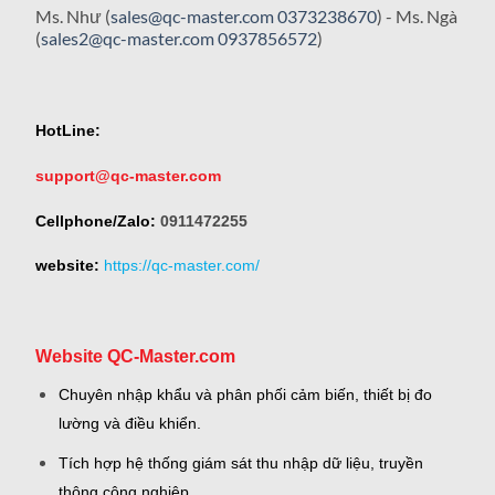
Ms. Như (
sales@qc-master.com
0373238670
) - Ms. Ngà
(
sales2@qc-master.com
0937856572
)
HotLine:
support@qc-master.com
Cellphone/Zalo:
0911472255
website:
https://qc-master.com/
Website QC-Master.com
Chuyên nhập khẩu và phân phối cảm biến, thiết bị đo
lường và điều khiển.
Tích hợp hệ thống giám sát thu nhập dữ liệu, truyền
thông công nghiệp.