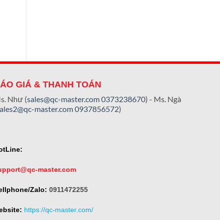
ÁO GIÁ & THANH TOÁN
s. Như (
sales@qc-master.com
0373238670
) - Ms. Ngà
sales2@qc-master.com
0937856572
)
otLine:
upport@qc-master.com
ellphone/Zalo:
0911472255
ebsite:
https://qc-master.com/