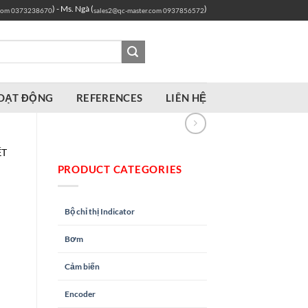
) - Ms. Ngà (
)
com
0373238670
sales2@qc-master.com
0937856572
OẠT ĐỘNG
REFERENCES
LIÊN HỆ
ẾT
PRODUCT CATEGORIES
Bộ chỉ thị Indicator
Bơm
Cảm biến
Encoder