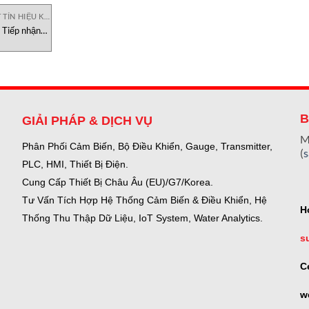
THIẾT BỊ THU PHÁT TÍN HIỆU KHÍ
 Tiếp nhận
TI Việt Nam
B
GIẢI PHÁP & DỊCH VỤ
M
Phân Phối Cảm Biến, Bộ Điều Khiển, Gauge,
Transmitter,
(
PLC, HMI, Thiết Bị Điện.
Cung Cấp Thiết Bị Châu Âu (EU)/G7/Korea.
Tư Vấn Tích Hợp Hệ Thống Cảm Biến & Điều Khiển, Hệ
H
Thống Thu Thập Dữ Liệu, IoT System, Water Analytics.
s
C
w