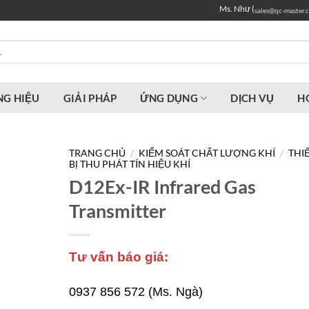
Ms. Như (
sales@qc-master.
G HIỆU
GIẢI PHÁP
ỨNG DỤNG
DỊCH VỤ
H
TRANG CHỦ
/
KIỂM SOÁT CHẤT LƯỢNG KHÍ
/
THI
BỊ THU PHÁT TÍN HIỆU KHÍ
D12Ex-IR Infrared Gas
Transmitter
Tư vấn báo giá:
0937 856 572 (Ms. Ngà)