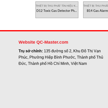
THIẾT BỊ THU PHÁT TÍN HIỆU KHÍ
D12 Toxic Gas Detector Phát
B14 Gas Alarm
hiện khí độc dễ cháy D12 ATI
cảnh báo khí A
Việt Nam
Website QC-Master.com
Trụ sở chính:
135 đường số 2, Khu Đô Thị Vạn
Phúc, Phường Hiệp Bình Phước, Thành phố Thủ
Đức, Thành phố Hồ Chí Minh, Việt Nam