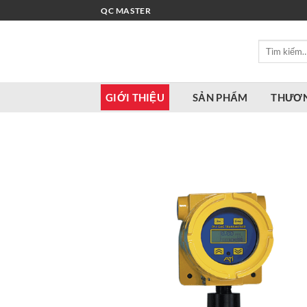
Bỏ
QC MASTER
qua
nội
Tìm
dung
kiếm:
GIỚI THIỆU
SẢN PHẨM
THƯƠN