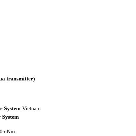
a transmitter)
er System
Vietnam
r System
00mNm