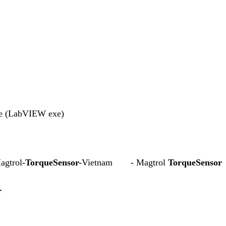
are (LabVIEW exe)
agtrol-
TorqueSensor-
Vietnam - Magtrol
TorqueSensor
r