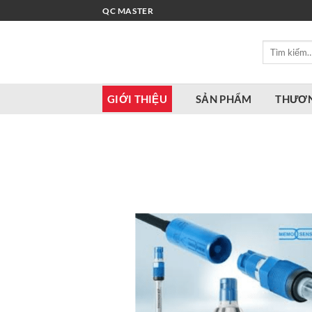
Bỏ
QC MASTER
qua
nội
Tìm
dung
kiếm:
GIỚI THIỆU
SẢN PHẨM
THƯƠN