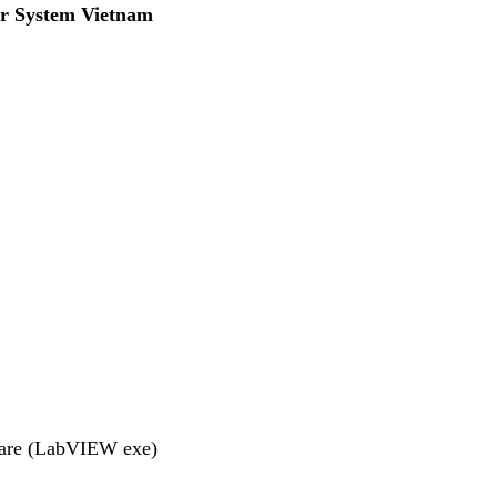
er System Vietnam
tware (LabVIEW exe)