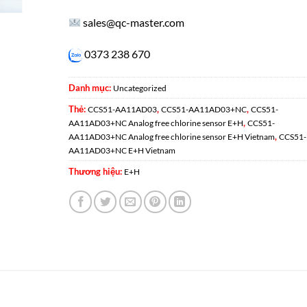
sales@qc-master.com
0373 238 670
Danh mục:
Uncategorized
Thẻ:
,
,
CCS51-AA11AD03
CCS51-AA11AD03+NC
CCS51-
,
AA11AD03+NC Analog free chlorine sensor E+H
CCS51-
,
AA11AD03+NC Analog free chlorine sensor E+H Vietnam
CCS51-
AA11AD03+NC E+H Vietnam
Thương hiệu:
E+H