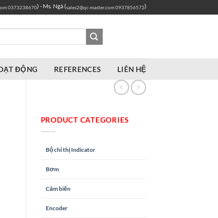
) - Ms. Ngà (
)
com
0373238670
sales2@qc-master.com
0937856572
OẠT ĐỘNG
REFERENCES
LIÊN HỆ
PRODUCT CATEGORIES
Bộ chỉ thị Indicator
Bơm
Cảm biến
Encoder