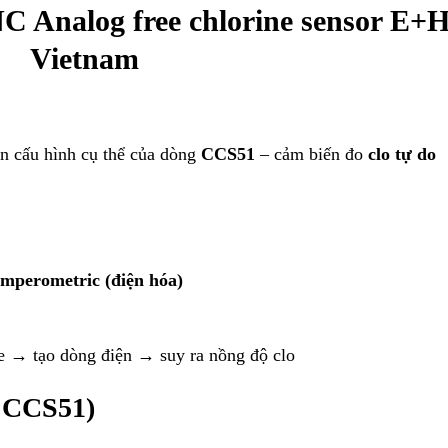
Analog free chlorine sensor E+
Vietnam
n cấu hình cụ thể của dòng
CCS51
– cảm biến đo
clo tự do
mperometric (điện hóa)
de → tạo dòng điện → suy ra nồng độ clo
g CCS51)