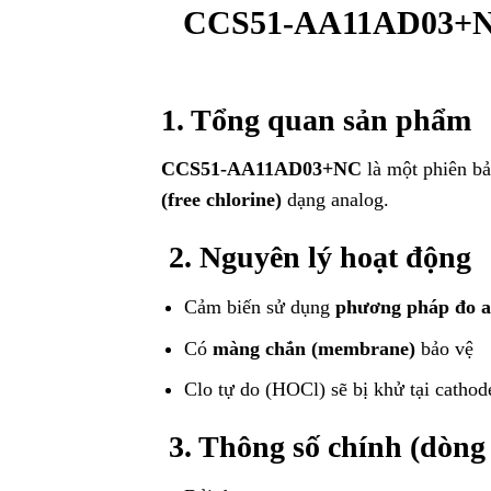
CCS51-AA11AD03+NC 
1. Tổng quan sản phẩm
CCS51-AA11AD03+NC
là một phiên bả
(free chlorine)
dạng analog.
2. Nguyên lý hoạt động
Cảm biến sử dụng
phương pháp đo a
Có
màng chắn (membrane)
bảo vệ
Clo tự do (HOCl) sẽ bị khử tại catho
3. Thông số chính (dòn