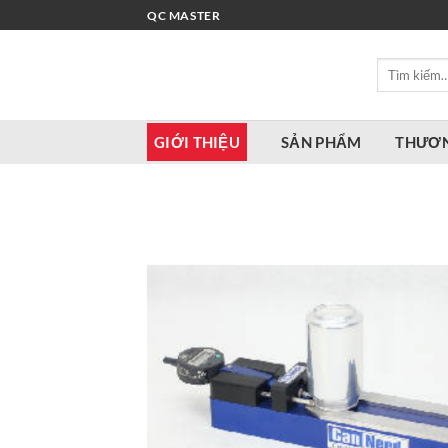
Bỏ
QC MASTER
qua
nội
Tìm
dung
kiếm:
GIỚI THIỆU
SẢN PHẨM
THƯƠN