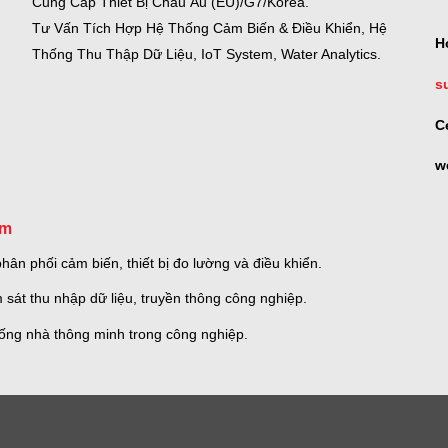
Cung Cấp Thiết Bị Châu Âu (EU)/G7/Korea.
Tư Vấn Tích Hợp Hệ Thống Cảm Biến & Điều Khiển, Hệ
H
Thống Thu Thập Dữ Liệu, IoT System, Water Analytics.
s
C
w
om
ân phối cảm biến, thiết bị đo lường và điều khiển.
 sát thu nhập dữ liệu, truyền thông công nghiệp.
thống nhà thông minh trong công nghiệp.