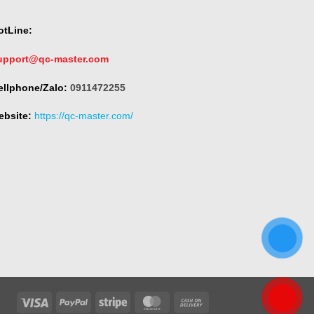
otLine:
upport@qc-master.com
ellphone/Zalo:
0911472255
ebsite:
https://qc-master.com/
Visa
PayPal
Stripe
MasterCard
Cash