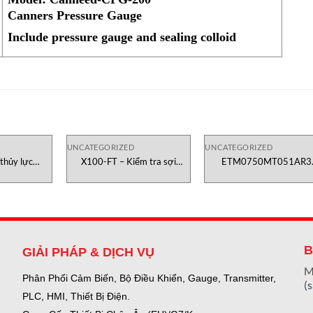
Canners Pressure Gauge
Include pressure gauge and sealing colloid
UNCATEGORIZED
UNCATEGORIZED
hủy lực
X100-FT – Kiểm tra sợi
ETM0750MT051AR3
Việt Nam
Testometric Việt Nam
Temposonics E serie sens
vietnam
B
GIẢI PHÁP & DỊCH VỤ
M
Phân Phối Cảm Biến, Bộ Điều Khiển, Gauge,
Transmitter,
(
PLC, HMI, Thiết Bị Điện.