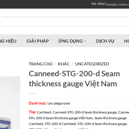
Ms. Như (
sales@qc-master.
G HIỆU
GIẢI PHÁP
ỨNG DỤNG
DỊCH VỤ
H
TRANG CHỦ
/
KHÁC
/
UNCATEGORIZED
Canneed-STG-200-d Seam
thickness gauge Việt Nam
Danh mục:
Uncategorized
Thẻ:
,
,
CanNeed
Canneed-STG-200-d Seam thickness gauge
Canne
,
STG-200-d Seam thickness gauge Việt Nam
Seam thickness gauge
,
,
,
CanNeed
STG-200-d CanNeed
STG-200-d Seam thickness gauge