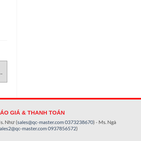
UNCATEGORIZED
UNCATEGORIZED
U
Impact Tester AGR Việt Nam
257-000-284 Deublin Việt
or
Nam
ÁO GIÁ & THANH TOÁN
s. Như (
sales@qc-master.com
0373238670
) - Ms. Ngà
sales2@qc-master.com
0937856572
)