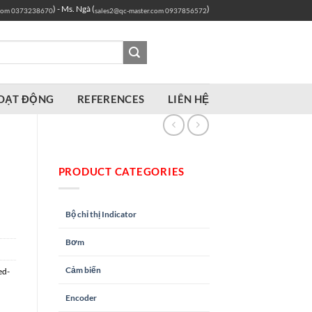
) - Ms. Ngà (
)
com
0373238670
sales2@qc-master.com
0937856572
OẠT ĐỘNG
REFERENCES
LIÊN HỆ
PRODUCT CATEGORIES
Bộ chỉ thị Indicator
Bơm
Cảm biến
ed-
Encoder