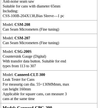
Anti-noise seam saw
Suitable for cans with diameter 65mm
Including:
CSS-100B-204X138,Bias Sleeve—1 pc
Model:
CSM-208
Can Seam Micrometers (Fine tuning)
Model:
CSM-207
Can Seam Micrometers (Fine tuning)
Model:
CSG-200S
Countersink Gauge (Digital)
With transfer data button. Suitable for end
types from 113 to 307
Model:
Canneed-CLT-300
Leak Tester for Cans
For measurig can dia. 55~130MMmm, max
can height 160mm
Applicable for square cans, can measure 3
cans at the same time
Model:
Canneed-CPG-200