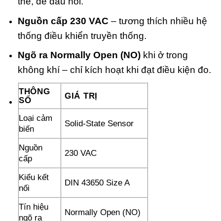
thế, dễ đấu nối.
Nguồn cấp 230 VAC
– tương thích nhiều hệ
thống điều khiển truyền thống.
Ngõ ra Normally Open (NO)
khi ở trong
không khí – chỉ kích hoạt khi đạt điều kiện đo.
THÔNG
GIÁ TRỊ
SỐ
Loại cảm
Solid-State Sensor
biến
Nguồn
230 VAC
cấp
Kiểu kết
DIN 43650 Size A
nối
Tín hiệu
Normally Open (NO)
ngõ ra