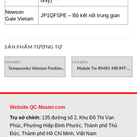
only) **
Newson
JP1QFSPE – Bộ kết nối trung gian
Gale Vietam
SẢN PHẨM TƯƠNG TỰ
CẢM BIẾN
CẢM BIẾN
Temposonics Vietnam Position
Module Tm-RS485-MB IMT-
Sensor ETM0300MT051AR3
Technology Việt Nam
Website QC-Master.com
Trụ sở chính:
135 đường số 2, Khu Đô Thị Vạn
Phúc, Phường Hiệp Bình Phước, Thành phố Thủ
Đức, Thành phố Hồ Chí Minh, Việt Nam