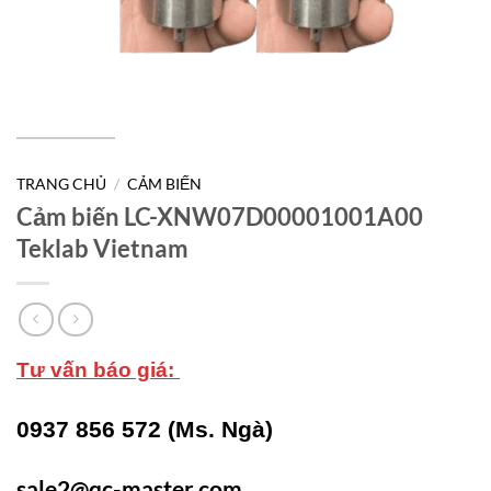
TRANG CHỦ
/
CẢM BIẾN
Cảm biến LC-XNW07D00001001A00
Teklab Vietnam
Tư vấn báo giá:
0937 856 572 (Ms. Ngà)
sale2@qc-master.com