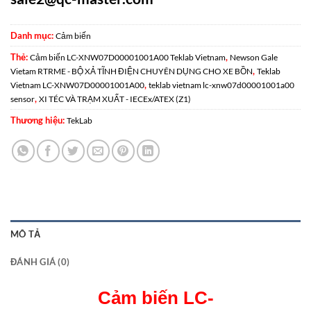
Danh mục:
Cảm biến
Thẻ:
,
Cảm biến LC-XNW07D00001001A00 Teklab Vietnam
Newson Gale
,
Vietam RTRME - BỘ XẢ TĨNH ĐIỆN CHUYÊN DỤNG CHO XE BỒN
Teklab
,
Vietnam LC-XNW07D00001001A00
teklab vietnam lc-xnw07d00001001a00
,
sensor
XI TÉC VÀ TRẠM XUẤT - IECEx/ATEX (Z1)
Thương hiệu:
TekLab
MÔ TẢ
ĐÁNH GIÁ (0)
Cảm biến LC-