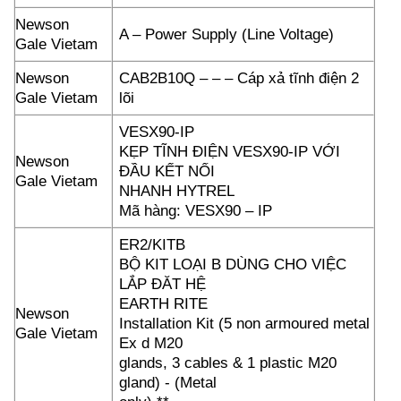
Newson
A – Power Supply (Line Voltage)
Gale Vietam
Newson
CAB2B10Q – – – Cáp xả tĩnh điện 2
Gale Vietam
lõi
VESX90-IP
KẸP TĨNH ĐIỆN VESX90-IP VỚI
Newson
ĐẦU KẾT NỐI
Gale Vietam
NHANH HYTREL
Mã hàng: VESX90 – IP
ER2/KITB
BỘ KIT LOẠI B DÙNG CHO VIỆC
LẮP ĐĂT HỆ
EARTH RITE
Newson
Installation Kit (5 non armoured metal
Gale Vietam
Ex d M20
glands, 3 cables & 1 plastic M20
gland) ‐ (Metal