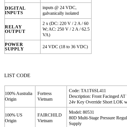
inputs @ 24 VDC,
DIGITAL
INPUTS
galvanically isolated
2 x (DC: 220 V / 2 A / 60
RELAY
W; AC: 250 V / 2 A / 62.5
OUTPUT
VA)
POWER
24 VDC (18 to 36 VDC)
SUPPLY
LIST CODE
Code: TA1T6SL411
100% Australia
Fortress
Description: Front Facinged A
Origin
Vietnam
24v Key Override Short LOK w
Model: 80531
100% US
FAIRCHILD
80D Multi-Stage Pressure Regula
Origin
Vietnam
Supply