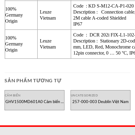
Code : KD S-M12-CA-P1-020
100%
Leuze
Description : Connection cable
Germany
Vietnam
2M cable A-coded Shielded
Origin
IP67
Code : DCR 202i FIX-L1-102
100%
Leuze
Description : Stationary 2D-co
Germany
Vietnam
mm, LED, Red, Monochrome ca
Origin
12pin connector, 0 … 50 °C, IP
SẢN PHẨM TƯƠNG TỰ
CẢM BIẾN
UNCATEGORIZED
GHV1500MD601A0 Cảm biến vị
257-000-003 Deublin Việt Nam
trí Temposonics