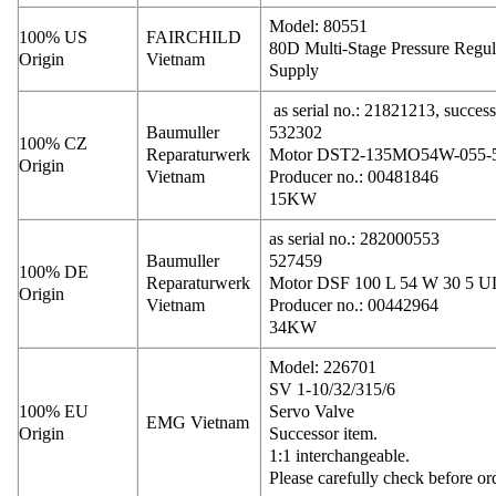
Model: 80551
100% US
FAIRCHILD
80D Multi-Stage Pressure Regula
Origin
Vietnam
Supply
as serial no.: 21821213, success
Baumuller
532302
100% CZ
Reparaturwerk
Motor DST2-135MO54W-055-
Origin
Vietnam
Producer no.: 00481846
15KW
as serial no.: 282000553
Baumuller
527459
100% DE
Reparaturwerk
Motor DSF 100 L 54 W 30 5 U
Origin
Vietnam
Producer no.: 00442964
34KW
Model: 226701
SV 1-10/32/315/6
100% EU
Servo Valve
EMG Vietnam
Origin
Successor item.
1:1 interchangeable.
Please carefully check before or