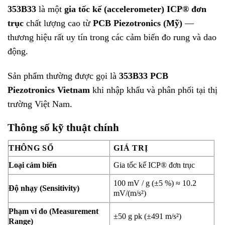
353B33
là một
gia tốc kế (accelerometer) ICP® đơn
trục
chất lượng cao từ
PCB Piezotronics (Mỹ)
—
thương hiệu rất uy tín trong các cảm biến đo rung và dao
động.
Sản phẩm thường được gọi là
353B33 PCB
Piezotronics Vietnam
khi nhập khẩu và phân phối tại thị
trường Việt Nam.
Thông số kỹ thuật chính
THÔNG SỐ
GIÁ TRỊ
Loại cảm biến
Gia tốc kế ICP® đơn trục
100 mV / g (±5 %) ≈ 10.2
Độ nhạy (Sensitivity)
mV/(m/s²)
Phạm vi đo (Measurement
±50 g pk (±491 m/s²)
Range)