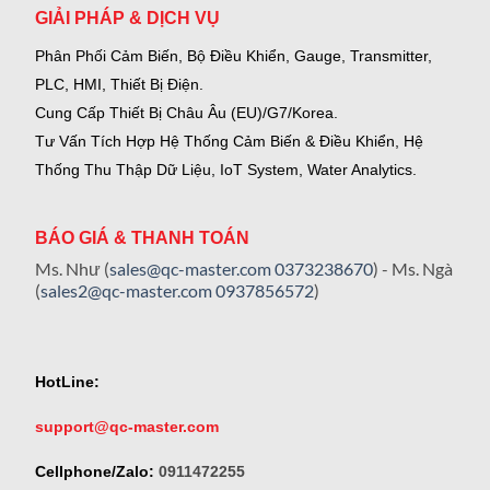
GIẢI PHÁP & DỊCH VỤ
Phân Phối Cảm Biến, Bộ Điều Khiển, Gauge,
Transmitter,
PLC, HMI, Thiết Bị Điện.
Cung Cấp Thiết Bị Châu Âu (EU)/G7/Korea.
Tư Vấn Tích Hợp Hệ Thống Cảm Biến & Điều Khiển, Hệ
Thống Thu Thập Dữ Liệu, IoT System, Water Analytics.
BÁO GIÁ & THANH TOÁN
Ms. Như (
sales@qc-master.com
0373238670
) - Ms. Ngà
(
sales2@qc-master.com
0937856572
)
HotLine:
support@qc-master.com
Cellphone/Zalo:
0911472255