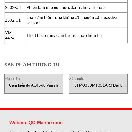
2502-03
Phiên bản nhỏ gọn hơn, dành cho vị trí hẹp
Loại cảm biến rung không cần nguồn cấp (passive
2302-01
sensor)
VM-
Thiết bị đo rung cầm tay tích hợp hiển thị
4424
SẢN PHẨM TƯƠNG TỰ
CẢM BIẾN
CẢM BIẾN
Cảm biến đo AQT560 Vaisala
ETM0350MT051AR3 Đại lý
vietnam
Temposonics vietnam
Website QC-Master.com