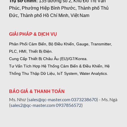
Trụ sở chính:
135 đường số 2, Khu Đô Thị Vạn
Phúc, Phường Hiệp Bình Phước, Thành phố Thủ
Đức, Thành phố Hồ Chí Minh, Việt Nam
GIẢI PHÁP & DỊCH VỤ
Phân Phối Cảm Biến, Bộ Điều Khiển, Gauge,
Transmitter,
PLC, HMI, Thiết Bị Điện.
Cung Cấp Thiết Bị Châu Âu (EU)/G7/Korea.
Tư Vấn Tích Hợp Hệ Thống Cảm Biến & Điều Khiển, Hệ
Thống Thu Thập Dữ Liệu, IoT System, Water Analytics.
BÁO GIÁ & THANH TOÁN
Ms. Như (
sales@qc-master.com
0373238670
) - Ms. Ngà
(
sales2@qc-master.com
0937856572
)