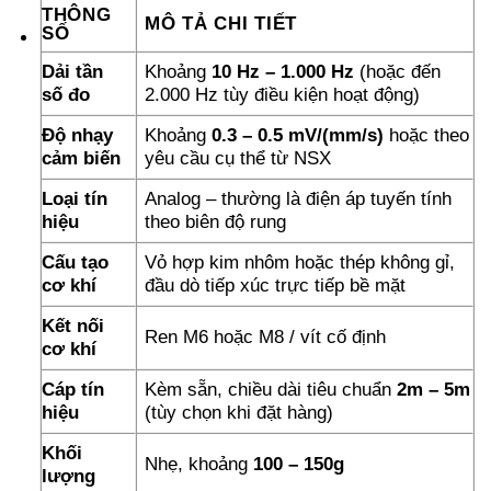
THÔNG
MÔ TẢ CHI TIẾT
SỐ
Dải tần
Khoảng
10 Hz – 1.000 Hz
(hoặc đến
số đo
2.000 Hz tùy điều kiện hoạt động)
Độ nhạy
Khoảng
0.3 – 0.5 mV/(mm/s)
hoặc theo
cảm biến
yêu cầu cụ thể từ NSX
Loại tín
Analog – thường là điện áp tuyến tính
hiệu
theo biên độ rung
Cấu tạo
Vỏ hợp kim nhôm hoặc thép không gỉ,
cơ khí
đầu dò tiếp xúc trực tiếp bề mặt
Kết nối
Ren M6 hoặc M8 / vít cố định
cơ khí
Cáp tín
Kèm sẵn, chiều dài tiêu chuẩn
2m – 5m
hiệu
(tùy chọn khi đặt hàng)
Khối
Nhẹ, khoảng
100 – 150g
lượng