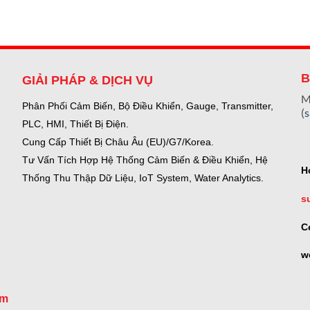
B
GIẢI PHÁP & DỊCH VỤ
M
Phân Phối Cảm Biến, Bộ Điều Khiển, Gauge,
Transmitter,
(
PLC, HMI, Thiết Bị Điện.
Cung Cấp Thiết Bị Châu Âu (EU)/G7/Korea.
Tư Vấn Tích Hợp Hệ Thống Cảm Biến & Điều Khiển, Hệ
H
Thống Thu Thập Dữ Liệu, IoT System, Water Analytics.
s
C
w
om