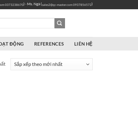
) - Ms. Ngà (
)
com
0373238670
sales2@qc-master.com
0937856572
OẠT ĐỘNG
REFERENCES
LIÊN HỆ
hất