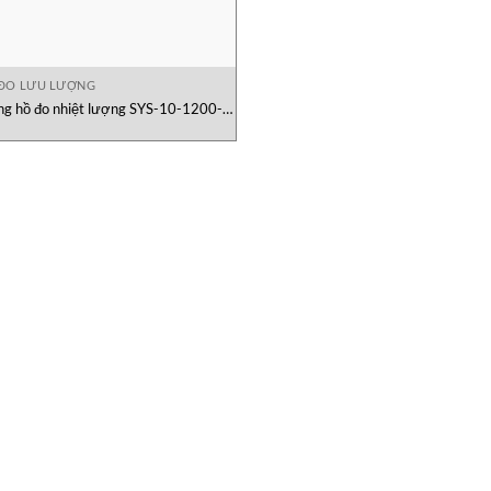
ĐO LƯU LƯỢNG
ng hồ đo nhiệt lượng SYS-10-1200-
01O1 Onicon