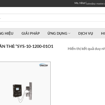
Ms. Như (
sales@qc-master.
G HIỆU
GIẢI PHÁP
ỨNG DỤNG
DỊCH VỤ
H
 THẺ “SYS-10-1200-01O1
Hiển thị kết quả duy n