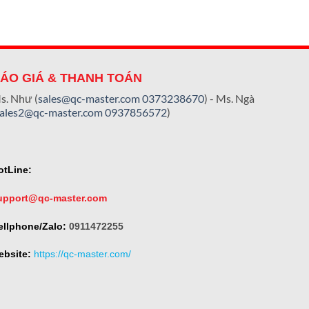
ÁO GIÁ & THANH TOÁN
s. Như (
sales@qc-master.com
0373238670
) - Ms. Ngà
sales2@qc-master.com
0937856572
)
otLine:
upport@qc-master.com
ellphone/Zalo:
0911472255
ebsite:
https://qc-master.com/