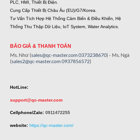
PLC, HMI, Thiết Bị Điện.
Cung Cấp Thiết Bị Châu Âu (EU)/G7/Korea.
Tư Vấn Tích Hợp Hệ Thống Cảm Biến & Điều Khiển, Hệ
Thống Thu Thập Dữ Liệu, IoT System, Water Analytics.
BÁO GIÁ & THANH TOÁN
Ms. Như (
sales@qc-master.com
0373238670
) - Ms. Ngà
(
sales2@qc-master.com
0937856572
)
HotLine:
support@qc-master.com
Cellphone/Zalo:
0911472255
website:
https://qc-master.com/