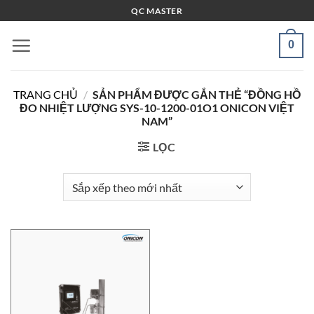
Bỏ
QC MASTER
qua
nội
0
dung
TRANG CHỦ
/
SẢN PHẨM ĐƯỢC GẮN THẺ “ĐỒNG HỒ
ĐO NHIỆT LƯỢNG SYS-10-1200-01O1 ONICON VIỆT
NAM”
LỌC