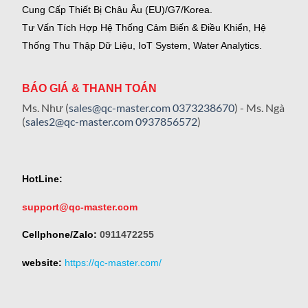
Cung Cấp Thiết Bị Châu Âu (EU)/G7/Korea.
Tư Vấn Tích Hợp Hệ Thống Cảm Biến & Điều Khiển, Hệ
Thống Thu Thập Dữ Liệu, IoT System, Water Analytics.
BÁO GIÁ & THANH TOÁN
Ms. Như (
sales@qc-master.com
0373238670
) - Ms. Ngà
(
sales2@qc-master.com
0937856572
)
HotLine:
support@qc-master.com
Cellphone/Zalo:
0911472255
website:
https://qc-master.com/