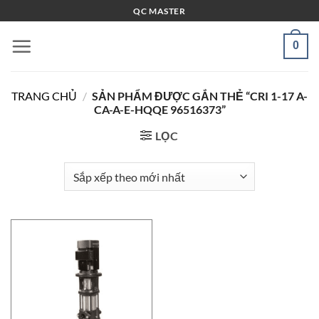
Bỏ
QC MASTER
qua
nội
0
dung
TRANG CHỦ
/
SẢN PHẨM ĐƯỢC GẮN THẺ “CRI 1-17 A-
CA-A-E-HQQE 96516373”
LỌC