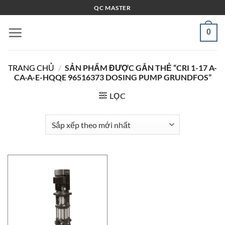
Bỏ
QC MASTER
qua
nội
0
dung
TRANG CHỦ
/
SẢN PHẨM ĐƯỢC GẮN THẺ “CRI 1-17 A-
CA-A-E-HQQE 96516373 DOSING PUMP GRUNDFOS”
LỌC