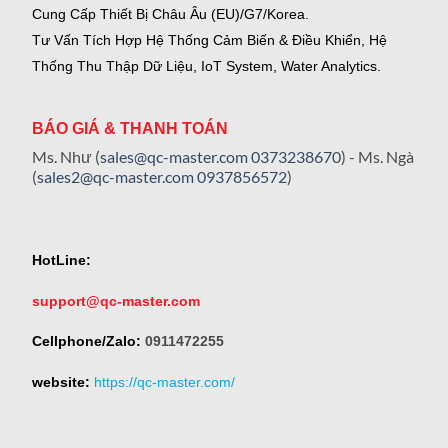
Cung Cấp Thiết Bị Châu Âu (EU)/G7/Korea.
Tư Vấn Tích Hợp Hệ Thống Cảm Biến & Điều Khiển, Hệ
Thống Thu Thập Dữ Liệu, IoT System, Water Analytics.
BÁO GIÁ & THANH TOÁN
Ms. Như (
sales@qc-master.com
0373238670
) - Ms. Ngà
(
sales2@qc-master.com
0937856572
)
HotLine:
support@qc-master.com
Cellphone/Zalo:
0911472255
website:
https://qc-master.com/