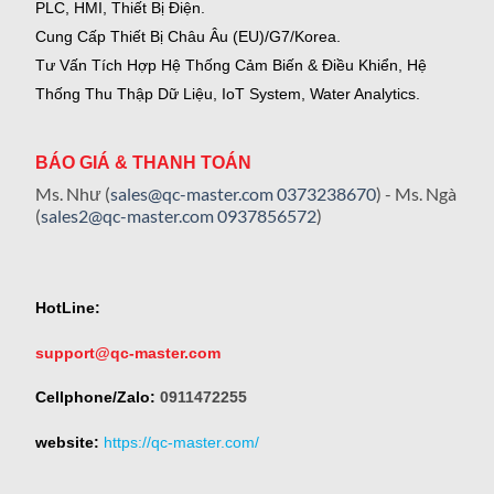
PLC, HMI, Thiết Bị Điện.
Cung Cấp Thiết Bị Châu Âu (EU)/G7/Korea.
Tư Vấn Tích Hợp Hệ Thống Cảm Biến & Điều Khiển, Hệ
Thống Thu Thập Dữ Liệu, IoT System, Water Analytics.
BÁO GIÁ & THANH TOÁN
Ms. Như (
sales@qc-master.com
0373238670
) - Ms. Ngà
(
sales2@qc-master.com
0937856572
)
HotLine:
support@qc-master.com
Cellphone/Zalo:
0911472255
website:
https://qc-master.com/