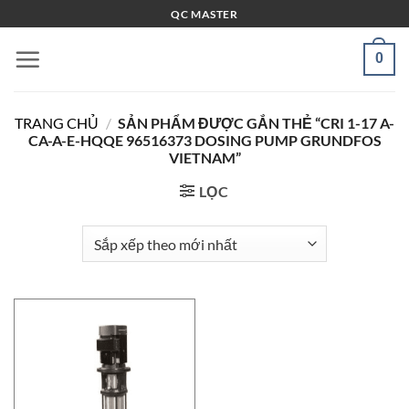
Bỏ
QC MASTER
qua
nội
0
dung
TRANG CHỦ
/
SẢN PHẨM ĐƯỢC GẮN THẺ “CRI 1-17 A-
CA-A-E-HQQE 96516373 DOSING PUMP GRUNDFOS
VIETNAM”
LỌC