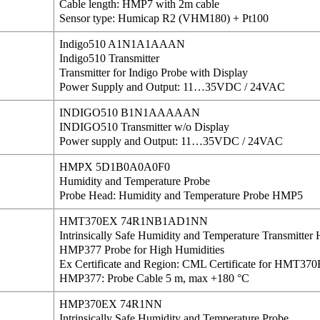
Cable length: HMP7 with 2m cable
Sensor type: Humicap R2 (VHM180) + Pt100
Indigo510 A1N1A1AAAN
Indigo510 Transmitter
Transmitter for Indigo Probe with Display
Power Supply and Output: 11…35VDC / 24VAC
INDIGO510 B1N1AAAAAN
INDIGO510 Transmitter w/o Display
Power supply and Output: 11…35VDC / 24VAC
HMPX 5D1B0A0A0F0
Humidity and Temperature Probe
Probe Head: Humidity and Temperature Probe HMP5
HMT370EX 74R1NB1AD1NN
Intrinsically Safe Humidity and Temperature Transmit
HMP377 Probe for High Humidities
Ex Certificate and Region: CML Certificate for HMT370
HMP377: Probe Cable 5 m, max +180 °C
HMP370EX 74R1NN
Intrinsically Safe Humidity and Temperature Probe