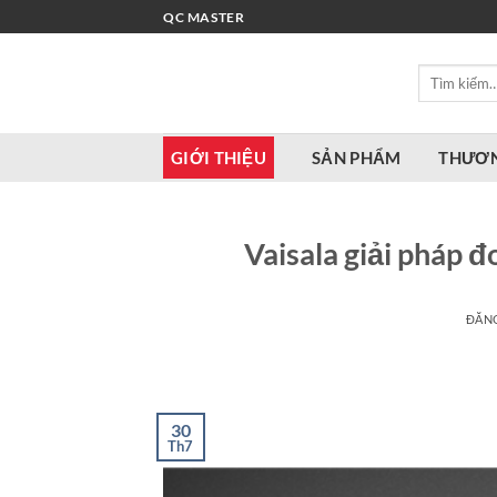
Bỏ
QC MASTER
qua
nội
Tìm
dung
kiếm:
GIỚI THIỆU
SẢN PHẨM
THƯƠN
Vaisala giải pháp 
ĐĂN
30
Th7