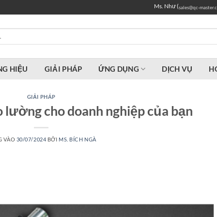
Ms. Như (
sales@qc-master.
G HIỆU
GIẢI PHÁP
ỨNG DỤNG
DỊCH VỤ
H
GIẢI PHÁP
đo lường cho doanh nghiệp của bạn
G VÀO
30/07/2024
BỞI
MS. BÍCH NGÀ