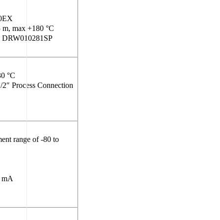
70EX
5 m, max +180 °C
robes DRW010281SP
…30 °C
/2″ Process Connection
nt range of -80 to
0 mA