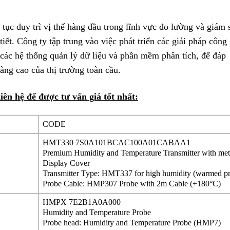
ếp tục duy trì vị thế hàng đầu trong lĩnh vực đo lường và giám 
tiết. Công ty tập trung vào việc phát triển các giải pháp công
các hệ thống quản lý dữ liệu và phần mềm phân tích, để đáp
àng cao của thị trường toàn cầu.
ên hệ để được tư vấn giá tốt nhất:
CODE
HMT330 7S0A101BCAC100A01CABAA1
Premium Humidity and Temperature Transmitter with meta
Display Cover
Transmitter Type: HMT337 for high humidity (warmed pr
Probe Cable: HMP307 Probe with 2m Cable (+180°C)
HMPX 7E2B1A0A000
Humidity and Temperature Probe
Probe head: Humidity and Temperature Probe (HMP7)