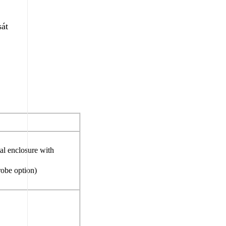
sát
l enclosure with
obe option)