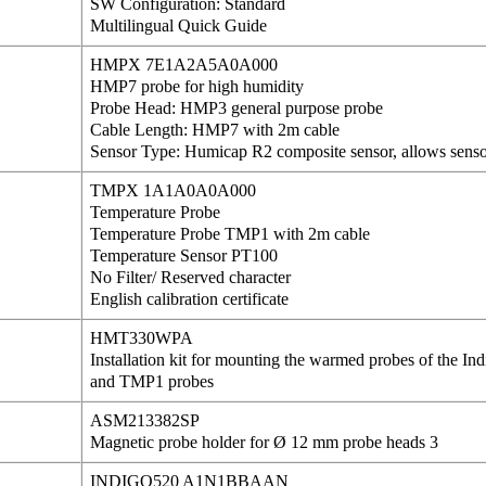
SW Configuration: Standard
Multilingual Quick Guide
HMPX 7E1A2A5A0A000
HMP7 probe for high humidity
Probe Head: HMP3 general purpose probe
Cable Length: HMP7 with 2m cable
Sensor Type: Humicap R2 composite sensor, allows senso
TMPX 1A1A0A0A000
Temperature Probe
Temperature Probe TMP1 with 2m cable
Temperature Sensor PT100
No Filter/ Reserved character
English calibration certificate
HMT330WPA
Installation kit for mounting the warmed probes of the 
and TMP1 probes
ASM213382SP
Magnetic probe holder for Ø 12 mm probe heads 3
INDIGO520 A1N1BBAAN