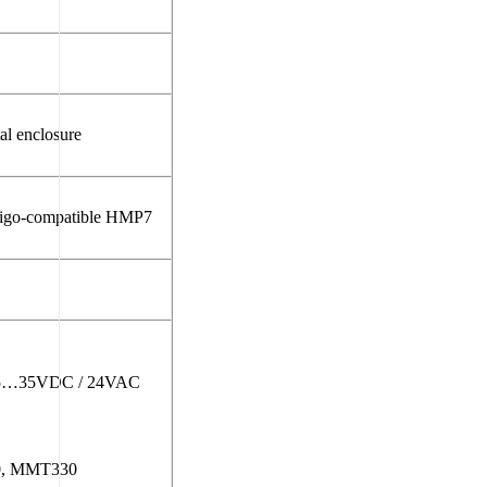
al enclosure
Indigo-compatible HMP7
: 15…35VDC / 24VAC
00, MMT330