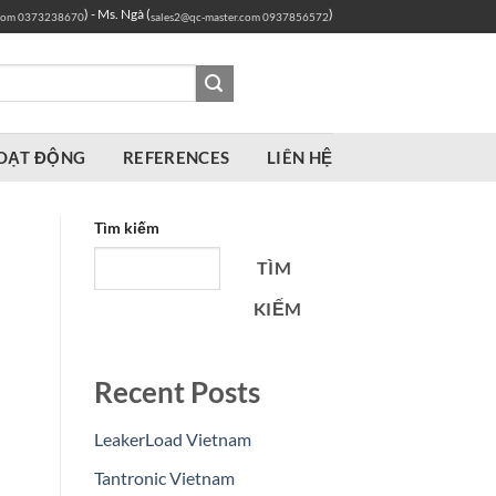
) - Ms. Ngà (
)
com
0373238670
sales2@qc-master.com
0937856572
OẠT ĐỘNG
REFERENCES
LIÊN HỆ
Tìm kiếm
TÌM
KIẾM
Recent Posts
LeakerLoad Vietnam
Tantronic Vietnam