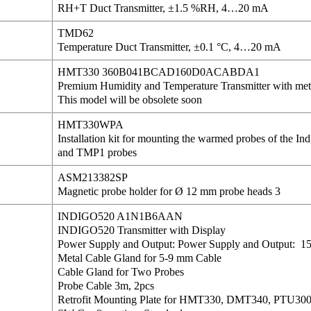
RH+T Duct Transmitter, ±1.5 %RH, 4…20 mA
TMD62
Temperature Duct Transmitter, ±0.1 °C, 4…20 mA
HMT330 360B041BCAD160D0ACABDA1
Premium Humidity and Temperature Transmitter with met
This model will be obsolete soon
HMT330WPA
Installation kit for mounting the warmed probes of the 
and TMP1 probes
ASM213382SP
Magnetic probe holder for Ø 12 mm probe heads 3
INDIGO520 A1N1B6AAN
INDIGO520 Transmitter with Display
Power Supply and Output: Power Supply and Output
Metal Cable Gland for 5-9 mm Cable
Cable Gland for Two Probes
Probe Cable 3m, 2pcs
Retrofit Mounting Plate for HMT330, DMT340, PTU3