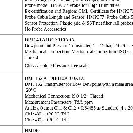
Probe model: HMP377 Probe for High Humidities
Ex certification and Region: CML Certificate for HMP3
Probe Cable Length and Sensor: HMP377: Probe Cable 
Sensor Protection: Plastic grid & SST net filter, All p
No Probe Accessories
DPT146 A1DCX110A0A
Dewpoint and Pressure Transmitter, 1…12 bar, Td -70
Mechanical Connection: Mechanical Connection: ISO G1
Thread
Ch2: Absolute Pressure, free scale
DMT152 A1DBB10A100A1X
DMT152 Transmitter for Low Dewpoint with a measureme
-20°C
Mechanical Connection: ISO 1/2″ Thread
Measurement Parameters: Td/f, ppm
Analog Output Ch1 & Ch2 + RS-485 as Standard: 4…2
Ch1: -80…+20 °C Td/f
Ch2: -80…+20 °C Td/f
HMD62