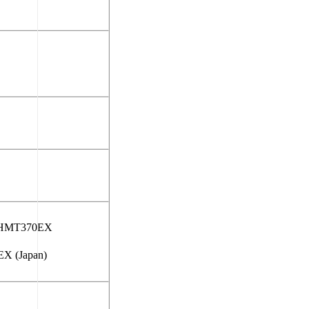
ter HMT370EX
EX (Japan)