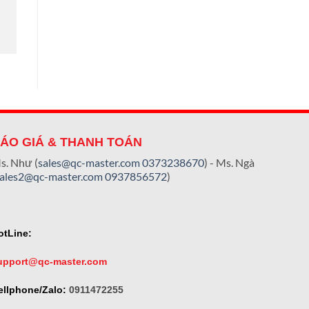
ÁO GIÁ & THANH TOÁN
s. Như (
sales@qc-master.com
0373238670
) - Ms. Ngà
sales2@qc-master.com
0937856572
)
otLine:
upport@qc-master.com
ellphone/Zalo:
0911472255