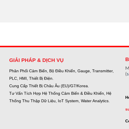
B
GIẢI PHÁP & DỊCH VỤ
M
Phân Phối Cảm Biến, Bộ Điều Khiển, Gauge,
Transmitter,
(
PLC, HMI, Thiết Bị Điện.
Cung Cấp Thiết Bị Châu Âu (EU)/G7/Korea.
Tư Vấn Tích Hợp Hệ Thống Cảm Biến & Điều Khiển, Hệ
H
Thống Thu Thập Dữ Liệu, IoT System, Water Analytics.
s
C