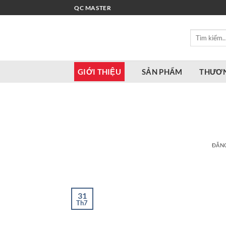
Bỏ
QC MASTER
qua
nội
Tìm
dung
kiếm:
GIỚI THIỆU
SẢN PHẨM
THƯƠN
ĐĂN
31
Th7