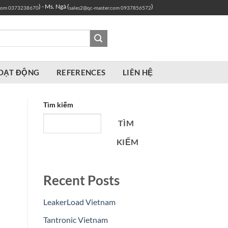
) - Ms. Ngà (
)
com
0373238670
sales2@qc-master.com
0937856572
OẠT ĐỘNG
REFERENCES
LIÊN HỆ
Tìm kiếm
TÌM
KIẾM
Recent Posts
LeakerLoad Vietnam
Tantronic Vietnam