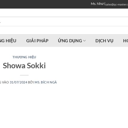
Ms. Như (
sales@qc-master.
G HIỆU
GIẢI PHÁP
ỨNG DỤNG
DỊCH VỤ
H
THƯƠNG HIỆU
Showa Sokki
G VÀO
31/07/2024
BỞI
MS. BÍCH NGÀ