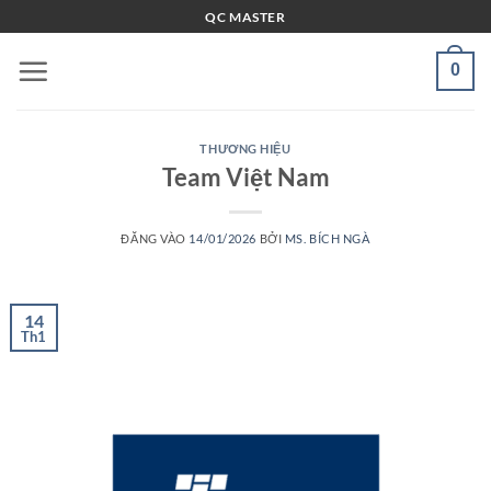
Bỏ
QC MASTER
qua
nội
0
dung
THƯƠNG HIỆU
Team Việt Nam
ĐĂNG VÀO
14/01/2026
BỞI
MS. BÍCH NGÀ
14
Th1