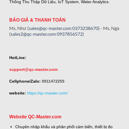
Thống Thu Thập Dữ Liệu, IoT System, Water Analytics.
BÁO GIÁ & THANH TOÁN
Ms. Như (
sales@qc-master.com
0373238670
) - Ms. Ngà
(
sales2@qc-master.com
0937856572
)
HotLine:
support@qc-master.com
Cellphone/Zalo:
0911472255
website:
https://qc-master.com/
Website QC-Master.com
Chuyên nhập khẩu và phân phối cảm biến, thiết bị đo