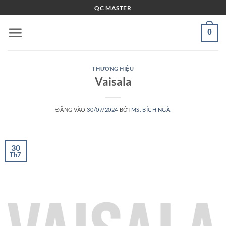
Bỏ
QC MASTER
qua
nội
0
dung
THƯƠNG HIỆU
Vaisala
ĐĂNG VÀO
30/07/2024
BỞI
MS. BÍCH NGÀ
30
Th7