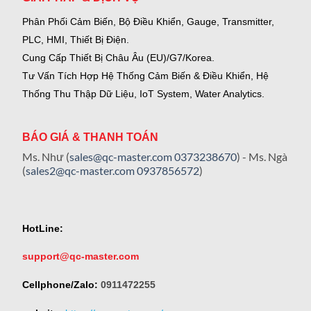
Phân Phối Cảm Biến, Bộ Điều Khiển, Gauge,
Transmitter,
PLC, HMI, Thiết Bị Điện.
Cung Cấp Thiết Bị Châu Âu (EU)/G7/Korea.
Tư Vấn Tích Hợp Hệ Thống Cảm Biến & Điều Khiển, Hệ
Thống Thu Thập Dữ Liệu, IoT System, Water Analytics.
BÁO GIÁ & THANH TOÁN
Ms. Như (
sales@qc-master.com
0373238670
) - Ms. Ngà
(
sales2@qc-master.com
0937856572
)
HotLine:
support@qc-master.com
Cellphone/Zalo:
0911472255