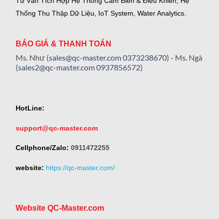
Tư Vấn Tích Hợp Hệ Thống Cảm Biến & Điều Khiển, Hệ
Thống Thu Thập Dữ Liệu, IoT System, Water Analytics.
BÁO GIÁ & THANH TOÁN
Ms. Như (
sales@qc-master.com
0373238670
) - Ms. Ngà
(
sales2@qc-master.com
0937856572
)
HotLine:
support@qc-master.com
Cellphone/Zalo:
0911472255
website:
https://qc-master.com/
Website QC-Master.com