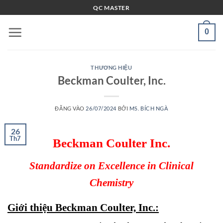
Bỏ
QC MASTER
qua
nội
0
dung
THƯƠNG HIỆU
Beckman Coulter, Inc.
ĐĂNG VÀO
26/07/2024
BỞI
MS. BÍCH NGÀ
26
Th7
Beckman Coulter Inc.
Standardize on Excellence in Clinical
Chemistry
Giới thiệu Beckman Coulter, Inc.: