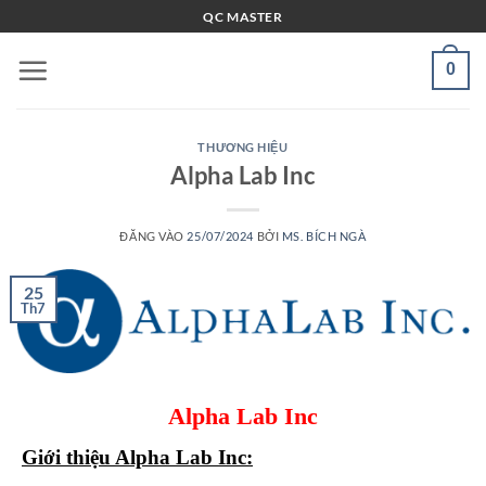
Bỏ
QC MASTER
qua
nội
0
dung
THƯƠNG HIỆU
Alpha Lab Inc
ĐĂNG VÀO
25/07/2024
BỞI
MS. BÍCH NGÀ
25
Th7
Alpha Lab Inc
Giới thiệu Alpha Lab Inc: