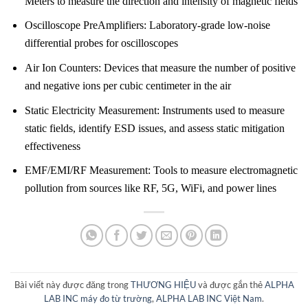
Meters to measure the direction and intensity of magnetic fields
Oscilloscope PreAmplifiers: Laboratory-grade low-noise
differential probes for oscilloscopes
Air Ion Counters: Devices that measure the number of positive
and negative ions per cubic centimeter in the air
Static Electricity Measurement: Instruments used to measure
static fields, identify ESD issues, and assess static mitigation
effectiveness
EMF/EMI/RF Measurement: Tools to measure electromagnetic
pollution from sources like RF, 5G, WiFi, and power lines
Bài viết này được đăng trong
THƯƠNG HIỆU
và được gắn thẻ
ALPHA
LAB INC máy đo từ trường
,
ALPHA LAB INC Việt Nam
.