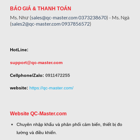
BÁO GIÁ & THANH TOÁN
Ms. Như (
sales@qc-master.com
0373238670
) - Ms. Ngà
(
sales2@qc-master.com
0937856572
)
HotLine:
support@qc-master.com
Cellphone/Zalo:
0911472255
website:
https://qc-master.com/
Website QC-Master.com
Chuyên nhập khẩu và phân phối cảm biến, thiết bị đo
lường và điều khiển.