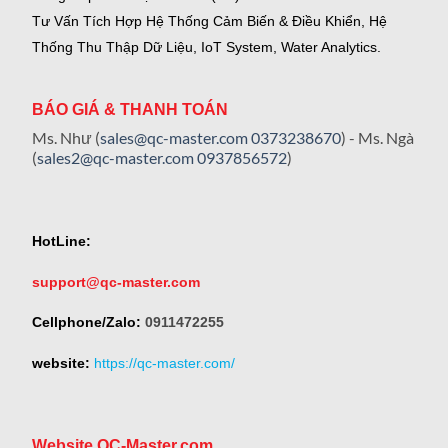
Tư Vấn Tích Hợp Hệ Thống Cảm Biến & Điều Khiển, Hệ
Thống Thu Thập Dữ Liệu, IoT System, Water Analytics.
BÁO GIÁ & THANH TOÁN
Ms. Như (
sales@qc-master.com
0373238670
) - Ms. Ngà
(
sales2@qc-master.com
0937856572
)
HotLine:
support@qc-master.com
Cellphone/Zalo:
0911472255
website:
https://qc-master.com/
Website QC-Master.com