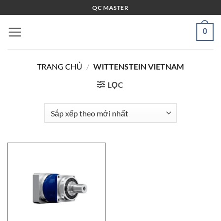
Bỏ
QC MASTER
qua
nội
0
dung
TRANG CHỦ
/
WITTENSTEIN VIETNAM
LỌC