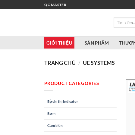
Bỏ
QC MASTER
qua
nội
Tìm
dung
kiếm:
GIỚI THIỆU
SẢN PHẨM
THƯƠN
TRANG CHỦ
/
UE SYSTEMS
PRODUCT CATEGORIES
Bộ chỉ thị Indicator
Bơm
Cảm biến