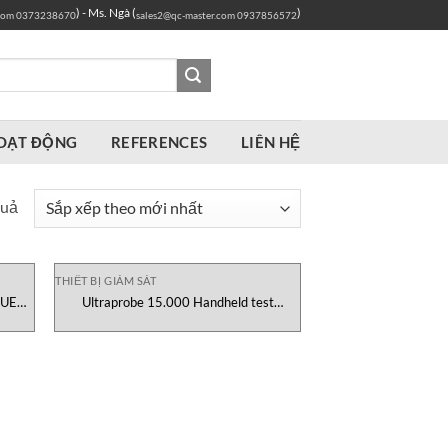
) - Ms. Ngà (
)
com
0373238670
sales2@qc-master.com
0937856572
OẠT ĐỘNG
REFERENCES
LIÊN HỆ
Đã
quả
sắp
xếp
theo
THIẾT BỊ GIÁM SÁT
 UE
Ultraprobe 15.000 Handheld test
mới
equipment UE Systems Viêt Nam
nhất