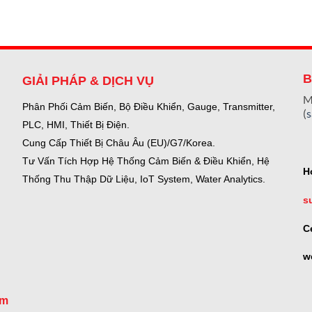
B
GIẢI PHÁP & DỊCH VỤ
M
Phân Phối Cảm Biến, Bộ Điều Khiển, Gauge,
Transmitter,
(
PLC, HMI, Thiết Bị Điện.
Cung Cấp Thiết Bị Châu Âu (EU)/G7/Korea.
Tư Vấn Tích Hợp Hệ Thống Cảm Biến & Điều Khiển, Hệ
H
Thống Thu Thập Dữ Liệu, IoT System, Water Analytics.
s
C
w
om