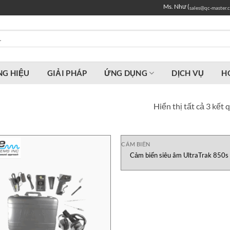
Ms. Như (
sales@qc-master.
G HIỆU
GIẢI PHÁP
ỨNG DỤNG
DỊCH VỤ
H
Hiển thị tất cả 3 kết 
CẢM BIẾN
Cảm biến siêu âm UltraTrak 850s
Systems Việt Nam