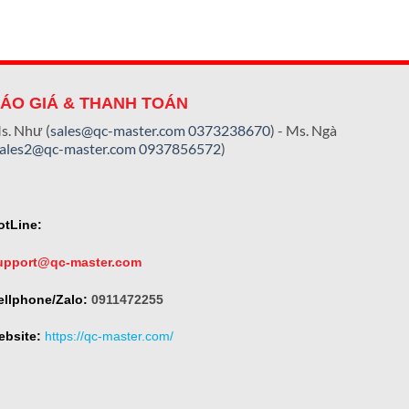
ÁO GIÁ & THANH TOÁN
s. Như (
sales@qc-master.com
0373238670
) - Ms. Ngà
sales2@qc-master.com
0937856572
)
otLine:
upport@qc-master.com
ellphone/Zalo:
0911472255
ebsite:
https://qc-master.com/