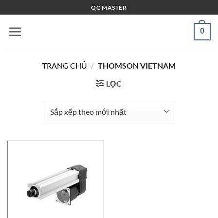
Bỏ
QC MASTER
qua
nội
0
dung
TRANG CHỦ
/
THOMSON VIETNAM
LỌC