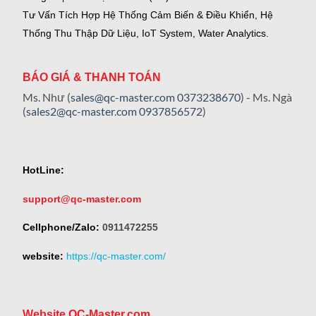
Tư Vấn Tích Hợp Hệ Thống Cảm Biến & Điều Khiển, Hệ
Thống Thu Thập Dữ Liệu, IoT System, Water Analytics.
BÁO GIÁ & THANH TOÁN
Ms. Như (
sales@qc-master.com
0373238670
) - Ms. Ngà
(
sales2@qc-master.com
0937856572
)
HotLine:
support@qc-master.com
Cellphone/Zalo:
0911472255
website:
https://qc-master.com/
Website QC-Master.com