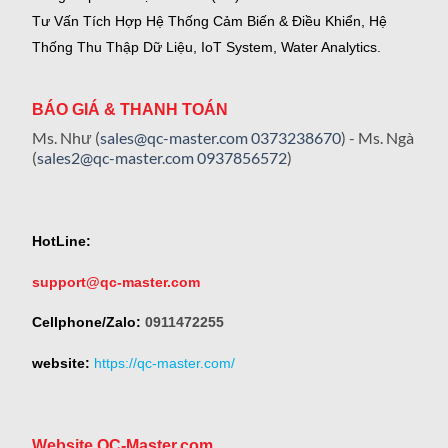
Tư Vấn Tích Hợp Hệ Thống Cảm Biến & Điều Khiển, Hệ
Thống Thu Thập Dữ Liệu, IoT System, Water Analytics.
BÁO GIÁ & THANH TOÁN
Ms. Như (
sales@qc-master.com
0373238670
) - Ms. Ngà
(
sales2@qc-master.com
0937856572
)
HotLine:
support@qc-master.com
Cellphone/Zalo:
0911472255
website:
https://qc-master.com/
Website QC-Master.com