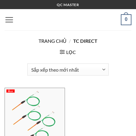
Bỏ
QC MASTER
qua
nội
0
dung
TRANG CHỦ
/
TC DIRECT
LỌC