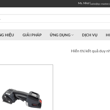
Ms. Như (
sales@qc-master.
G HIỆU
GIẢI PHÁP
ỨNG DỤNG
DỊCH VỤ
H
Hiển thị kết quả duy n