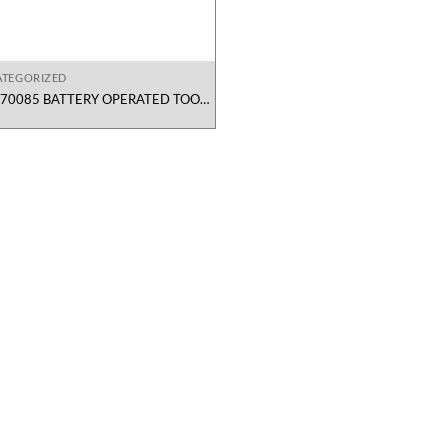
TEGORIZED
D70085 BATTERY OPERATED TOOL
Signode Vietnam