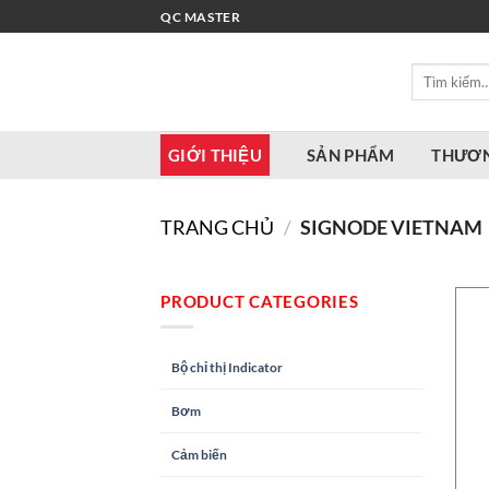
Bỏ
QC MASTER
qua
nội
Tìm
dung
kiếm:
GIỚI THIỆU
SẢN PHẨM
THƯƠN
TRANG CHỦ
/
SIGNODE VIETNAM
PRODUCT CATEGORIES
Bộ chỉ thị Indicator
Bơm
Cảm biến