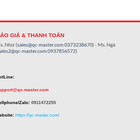
ÁO GIÁ & THANH TOÁN
s. Như (
sales@qc-master.com
0373238670
) - Ms. Ngà
sales2@qc-master.com
0937856572
)
otLine:
upport@qc-master.com
ellphone/Zalo:
0911472255
ebsite:
https://qc-master.com/