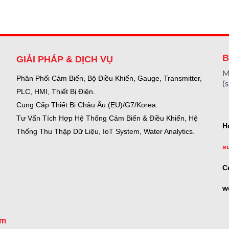
B
GIẢI PHÁP & DỊCH VỤ
M
Phân Phối Cảm Biến, Bộ Điều Khiển, Gauge,
Transmitter,
(
PLC, HMI, Thiết Bị Điện.
Cung Cấp Thiết Bị Châu Âu (EU)/G7/Korea.
Tư Vấn Tích Hợp Hệ Thống Cảm Biến & Điều Khiển, Hệ
H
Thống Thu Thập Dữ Liệu, IoT System, Water Analytics.
s
C
w
om