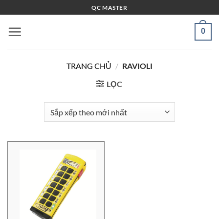
Bỏ
QC MASTER
qua
nội
0
dung
TRANG CHỦ
/
RAVIOLI
LỌC