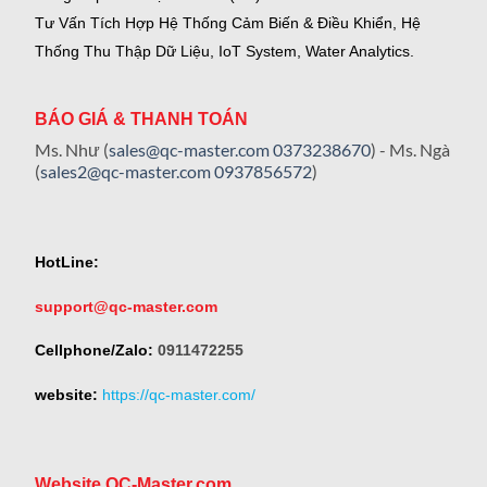
Tư Vấn Tích Hợp Hệ Thống Cảm Biến & Điều Khiển, Hệ
Thống Thu Thập Dữ Liệu, IoT System, Water Analytics.
BÁO GIÁ & THANH TOÁN
Ms. Như (
sales@qc-master.com
0373238670
) - Ms. Ngà
(
sales2@qc-master.com
0937856572
)
HotLine:
support@qc-master.com
Cellphone/Zalo:
0911472255
website:
https://qc-master.com/
Website QC-Master.com