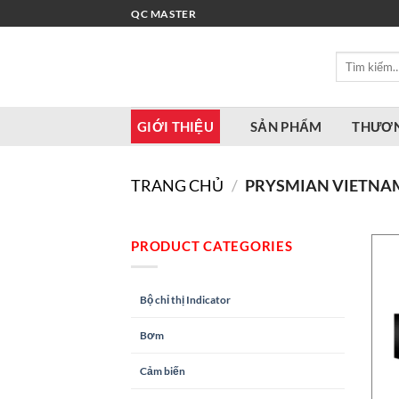
Bỏ
QC MASTER
qua
nội
Tìm
dung
kiếm:
GIỚI THIỆU
SẢN PHẨM
THƯƠN
TRANG CHỦ
/
PRYSMIAN VIETNA
PRODUCT CATEGORIES
Bộ chỉ thị Indicator
Bơm
Cảm biến