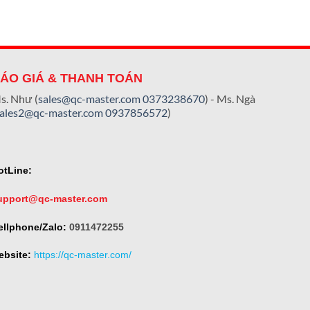
ÁO GIÁ & THANH TOÁN
s. Như (
sales@qc-master.com
0373238670
) - Ms. Ngà
sales2@qc-master.com
0937856572
)
otLine:
upport@qc-master.com
ellphone/Zalo:
0911472255
ebsite:
https://qc-master.com/