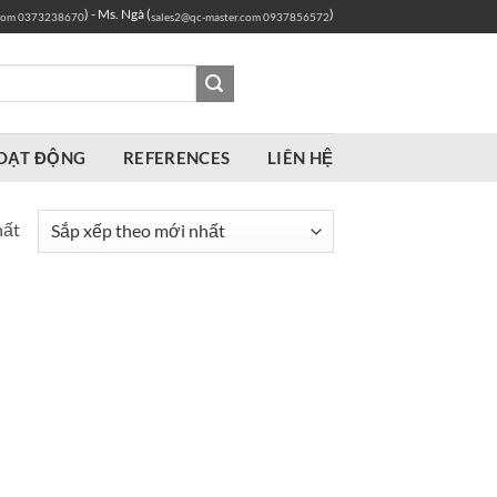
) - Ms. Ngà (
)
com
0373238670
sales2@qc-master.com
0937856572
OẠT ĐỘNG
REFERENCES
LIÊN HỆ
hất