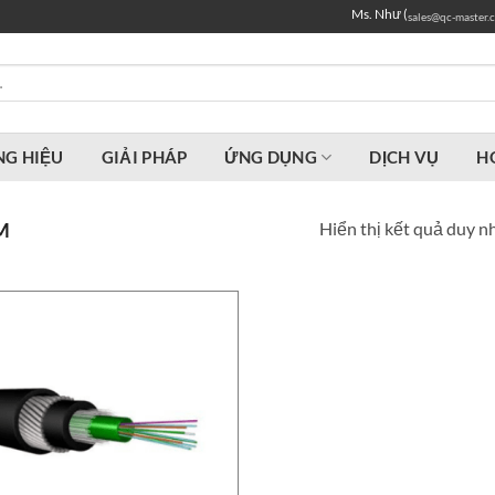
Ms. Như (
sales@qc-master.
G HIỆU
GIẢI PHÁP
ỨNG DỤNG
DỊCH VỤ
H
Hiển thị kết quả duy n
M