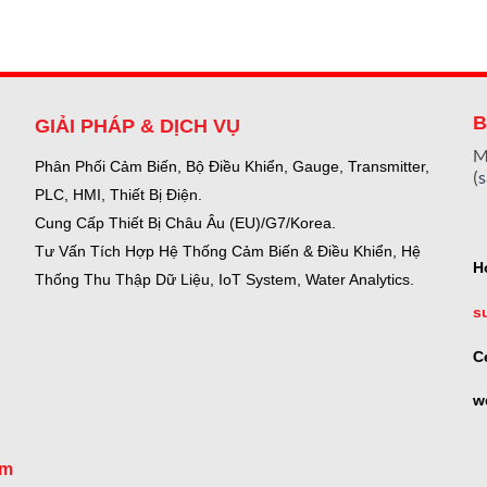
B
GIẢI PHÁP & DỊCH VỤ
M
Phân Phối Cảm Biến, Bộ Điều Khiển, Gauge,
Transmitter,
(
PLC, HMI, Thiết Bị Điện.
Cung Cấp Thiết Bị Châu Âu (EU)/G7/Korea.
Tư Vấn Tích Hợp Hệ Thống Cảm Biến & Điều Khiển, Hệ
H
Thống Thu Thập Dữ Liệu, IoT System, Water Analytics.
s
C
w
om