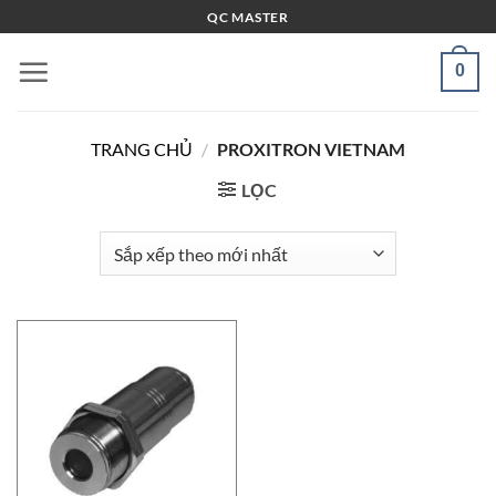
Bỏ
QC MASTER
qua
nội
0
dung
TRANG CHỦ
/
PROXITRON VIETNAM
LỌC