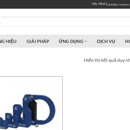
Ms. Như (
sales@qc-master.
G HIỆU
GIẢI PHÁP
ỨNG DỤNG
DỊCH VỤ
H
Hiển thị kết quả duy n