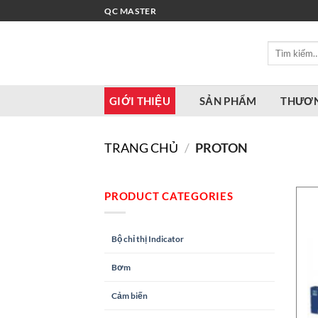
Bỏ
QC MASTER
qua
nội
Tìm
dung
kiếm:
GIỚI THIỆU
SẢN PHẨM
THƯƠN
TRANG CHỦ
/
PROTON
PRODUCT CATEGORIES
Bộ chỉ thị Indicator
Bơm
Cảm biến