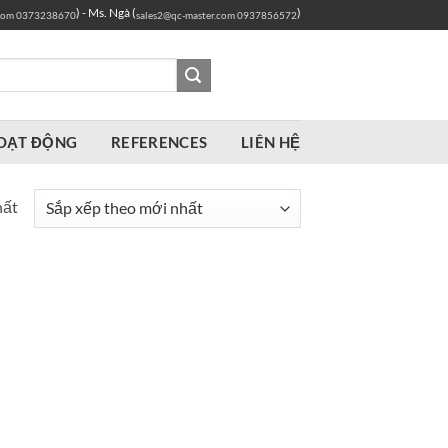
) - Ms. Ngà (
)
com
0373238670
sales2@qc-master.com
0937856572
OẠT ĐỘNG
REFERENCES
LIÊN HỆ
hất