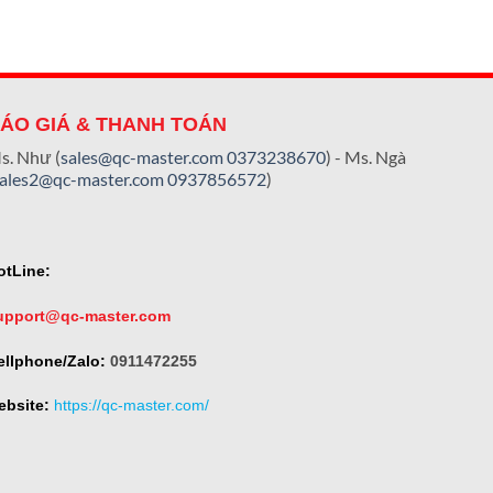
ÁO GIÁ & THANH TOÁN
s. Như (
sales@qc-master.com
0373238670
) - Ms. Ngà
sales2@qc-master.com
0937856572
)
otLine:
upport@qc-master.com
ellphone/Zalo:
0911472255
ebsite:
https://qc-master.com/