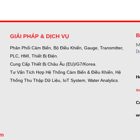
B
GIẢI PHÁP & DỊCH VỤ
M
Phân Phối Cảm Biến, Bộ Điều Khiển, Gauge,
Transmitter,
(
PLC, HMI, Thiết Bị Điện.
Cung Cấp Thiết Bị Châu Âu (EU)/G7/Korea.
Tư Vấn Tích Hợp Hệ Thống Cảm Biến & Điều Khiển, Hệ
H
Thống Thu Thập Dữ Liệu, IoT System, Water Analytics.
s
C
w
om