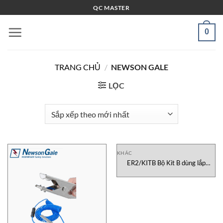
Bỏ
QC MASTER
qua
nội
0
dung
TRANG CHỦ
/
NEWSON GALE
LỌC
KHÁC
ER2/KITB Bộ Kit B dùng lắp
EARTH RITE Newson Gale
Vietnam