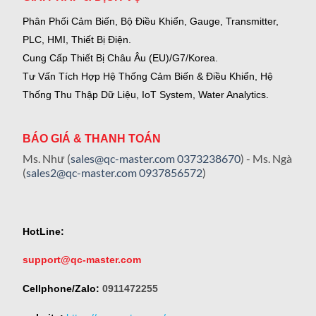
Phân Phối Cảm Biến, Bộ Điều Khiển, Gauge,
Transmitter,
PLC, HMI, Thiết Bị Điện.
Cung Cấp Thiết Bị Châu Âu (EU)/G7/Korea.
Tư Vấn Tích Hợp Hệ Thống Cảm Biến & Điều Khiển, Hệ
Thống Thu Thập Dữ Liệu, IoT System, Water Analytics.
BÁO GIÁ & THANH TOÁN
Ms. Như (
sales@qc-master.com
0373238670
) - Ms. Ngà
(
sales2@qc-master.com
0937856572
)
HotLine:
support@qc-master.com
Cellphone/Zalo:
0911472255