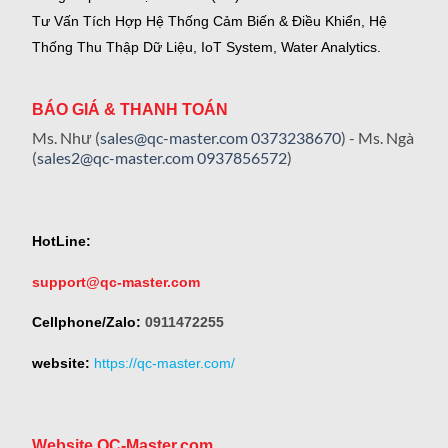
Tư Vấn Tích Hợp Hệ Thống Cảm Biến & Điều Khiển, Hệ
Thống Thu Thập Dữ Liệu, IoT System, Water Analytics.
BÁO GIÁ & THANH TOÁN
Ms. Như (
sales@qc-master.com
0373238670
) - Ms. Ngà
(
sales2@qc-master.com
0937856572
)
HotLine:
support@qc-master.com
Cellphone/Zalo:
0911472255
website:
https://qc-master.com/
Website QC-Master.com