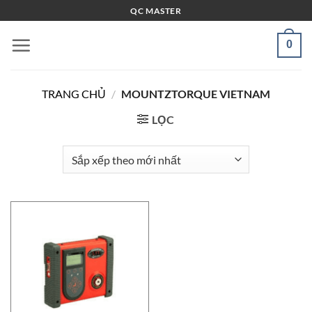
Bỏ
QC MASTER
qua
nội
0
dung
TRANG CHỦ
/
MOUNTZTORQUE VIETNAM
LỌC