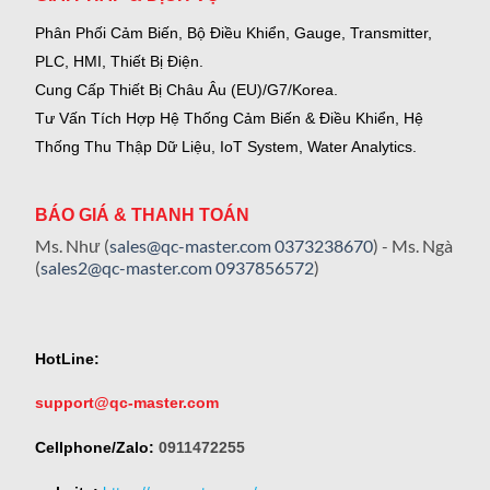
Phân Phối Cảm Biến, Bộ Điều Khiển, Gauge,
Transmitter,
PLC, HMI, Thiết Bị Điện.
Cung Cấp Thiết Bị Châu Âu (EU)/G7/Korea.
Tư Vấn Tích Hợp Hệ Thống Cảm Biến & Điều Khiển, Hệ
Thống Thu Thập Dữ Liệu, IoT System, Water Analytics.
BÁO GIÁ & THANH TOÁN
Ms. Như (
sales@qc-master.com
0373238670
) - Ms. Ngà
(
sales2@qc-master.com
0937856572
)
HotLine:
support@qc-master.com
Cellphone/Zalo:
0911472255