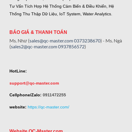
Tư Vấn Tích Hợp Hệ Thống Cảm Biến & Điều Khiển, Hệ
Thống Thu Thập Dữ Liệu, IoT System, Water Analytics.
BÁO GIÁ & THANH TOÁN
Ms. Như (
sales@qc-master.com
0373238670
) - Ms. Ngà
(
sales2@qc-master.com
0937856572
)
HotLine:
support@qc-master.com
Cellphone/Zalo:
0911472255
website:
https://qc-master.com/
Website QC-Master.com