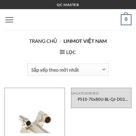
Bỏ
QC MASTER
qua
nội
0
dung
TRANG CHỦ
/
LINMOT VIỆT NAM
LỌC
UNCATEGORIZED
PS10-70x80U-BL-QJ-D03
Linmot Việt Nam