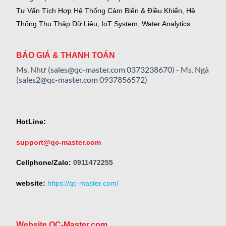
Tư Vấn Tích Hợp Hệ Thống Cảm Biến & Điều Khiển, Hệ
Thống Thu Thập Dữ Liệu, IoT System, Water Analytics.
BÁO GIÁ & THANH TOÁN
Ms. Như (
sales@qc-master.com
0373238670
) - Ms. Ngà
(
sales2@qc-master.com
0937856572
)
HotLine:
support@qc-master.com
Cellphone/Zalo:
0911472255
website:
https://qc-master.com/
Website QC-Master.com