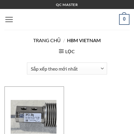
Bỏ
QC MASTER
qua
nội
0
dung
TRANG CHỦ
/
HBM VIETNAM
LỌC