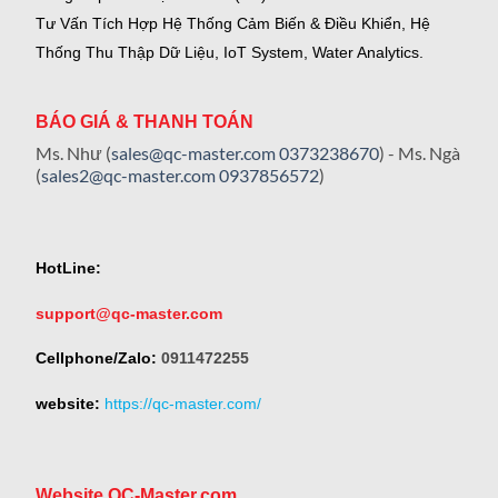
Tư Vấn Tích Hợp Hệ Thống Cảm Biến & Điều Khiển, Hệ
Thống Thu Thập Dữ Liệu, IoT System, Water Analytics.
BÁO GIÁ & THANH TOÁN
Ms. Như (
sales@qc-master.com
0373238670
) - Ms. Ngà
(
sales2@qc-master.com
0937856572
)
HotLine:
support@qc-master.com
Cellphone/Zalo:
0911472255
website:
https://qc-master.com/
Website QC-Master.com