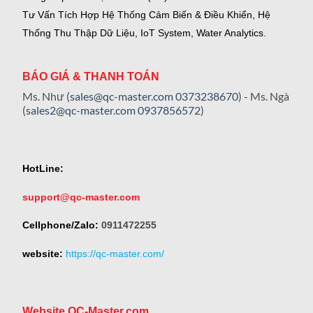
Tư Vấn Tích Hợp Hệ Thống Cảm Biến & Điều Khiển, Hệ
Thống Thu Thập Dữ Liệu, IoT System, Water Analytics.
BÁO GIÁ & THANH TOÁN
Ms. Như (
sales@qc-master.com
0373238670
) - Ms. Ngà
(
sales2@qc-master.com
0937856572
)
HotLine:
support@qc-master.com
Cellphone/Zalo:
0911472255
website:
https://qc-master.com/
Website QC-Master.com