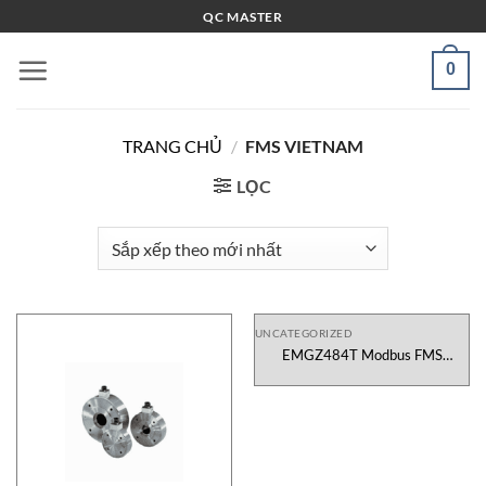
Bỏ
QC MASTER
qua
nội
0
dung
TRANG CHỦ
/
FMS VIETNAM
LỌC
UNCATEGORIZED
EMGZ484T Modbus FMS
Vietnam