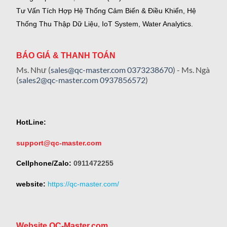
Tư Vấn Tích Hợp Hệ Thống Cảm Biến & Điều Khiển, Hệ
Thống Thu Thập Dữ Liệu, IoT System, Water Analytics.
BÁO GIÁ & THANH TOÁN
Ms. Như (
sales@qc-master.com
0373238670
) - Ms. Ngà
(
sales2@qc-master.com
0937856572
)
HotLine:
support@qc-master.com
Cellphone/Zalo:
0911472255
website:
https://qc-master.com/
Website QC-Master.com