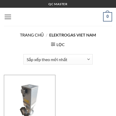
Bỏ
QC MASTER
qua
nội
0
dung
TRANG CHỦ
/
ELEKTROGAS VIET NAM
LỌC