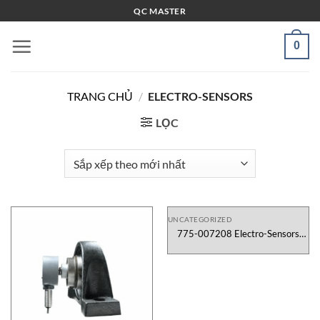
Bỏ
QC MASTER
qua
nội
0
dung
TRANG CHỦ
/
ELECTRO-SENSORS
LỌC
UNCATEGORIZED
775-007208 Electro-Sensors
Việt Nam