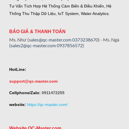
Tư Vấn Tích Hợp Hệ Thống Cảm Biến & Điều Khiển, Hệ
Thống Thu Thập Dữ Liệu, IoT System, Water Analytics.
BÁO GIÁ & THANH TOÁN
Ms. Như (
sales@qc-master.com
0373238670
) - Ms. Ngà
(
sales2@qc-master.com
0937856572
)
HotLine:
support@qc-master.com
Cellphone/Zalo:
0911472255
website:
https://qc-master.com/
Website QC-Master.com