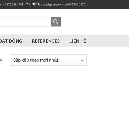
) - Ms. Ngà (
)
com
0373238670
sales2@qc-master.com
0937856572
OẠT ĐỘNG
REFERENCES
LIÊN HỆ
hất