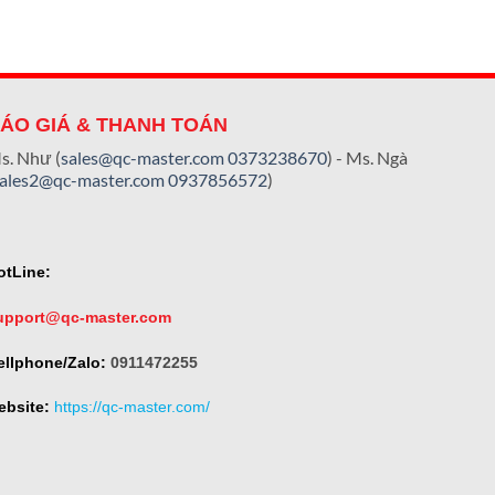
ÁO GIÁ & THANH TOÁN
s. Như (
sales@qc-master.com
0373238670
) - Ms. Ngà
sales2@qc-master.com
0937856572
)
otLine:
upport@qc-master.com
ellphone/Zalo:
0911472255
ebsite:
https://qc-master.com/