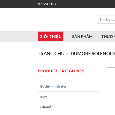
Bỏ
QC MASTER
qua
nội
Tìm
dung
kiếm:
GIỚI THIỆU
SẢN PHẨM
THƯƠN
TRANG CHỦ
/
DUMORE SOLENOID
PRODUCT CATEGORIES
Bộ chỉ thị Indicator
Bơm
Cảm biến