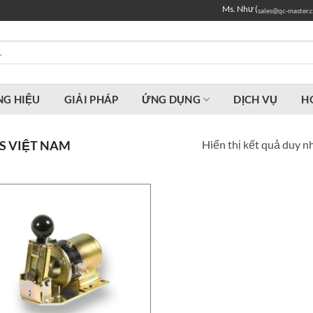
Ms. Như (
sales@qc-master.
G HIỆU
GIẢI PHÁP
ỨNG DỤNG
DỊCH VỤ
H
Hiển thị kết quả duy n
S VIỆT NAM