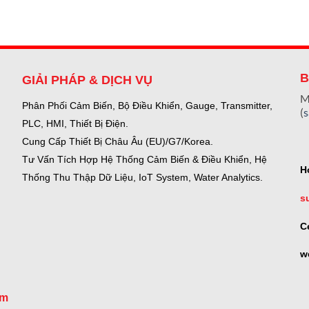
B
GIẢI PHÁP & DỊCH VỤ
M
Phân Phối Cảm Biến, Bộ Điều Khiển, Gauge,
Transmitter,
(
PLC, HMI, Thiết Bị Điện.
Cung Cấp Thiết Bị Châu Âu (EU)/G7/Korea.
Tư Vấn Tích Hợp Hệ Thống Cảm Biến & Điều Khiển, Hệ
H
Thống Thu Thập Dữ Liệu, IoT System, Water Analytics.
s
C
w
om