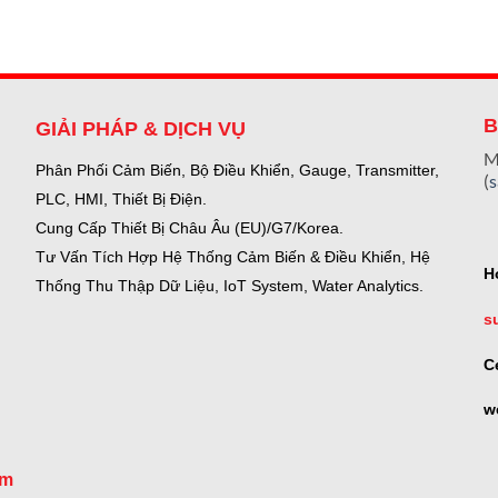
B
GIẢI PHÁP & DỊCH VỤ
M
Phân Phối Cảm Biến, Bộ Điều Khiển, Gauge,
Transmitter,
(
PLC, HMI, Thiết Bị Điện.
Cung Cấp Thiết Bị Châu Âu (EU)/G7/Korea.
Tư Vấn Tích Hợp Hệ Thống Cảm Biến & Điều Khiển, Hệ
H
Thống Thu Thập Dữ Liệu, IoT System, Water Analytics.
s
C
w
om