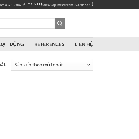
) - Ms. Ngà (
)
com
0373238670
sales2@qc-master.com
0937856572
OẠT ĐỘNG
REFERENCES
LIÊN HỆ
hất