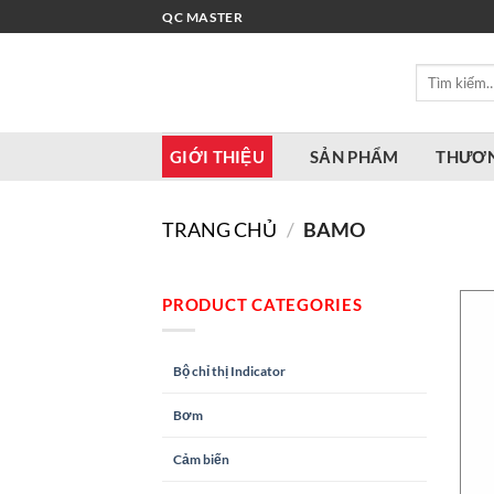
Bỏ
QC MASTER
qua
nội
Tìm
dung
kiếm:
GIỚI THIỆU
SẢN PHẨM
THƯƠN
TRANG CHỦ
/
BAMO
PRODUCT CATEGORIES
Bộ chỉ thị Indicator
Bơm
Cảm biến