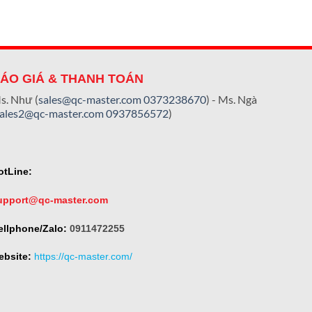
ÁO GIÁ & THANH TOÁN
s. Như (
sales@qc-master.com
0373238670
) - Ms. Ngà
sales2@qc-master.com
0937856572
)
otLine:
upport@qc-master.com
ellphone/Zalo:
0911472255
ebsite:
https://qc-master.com/