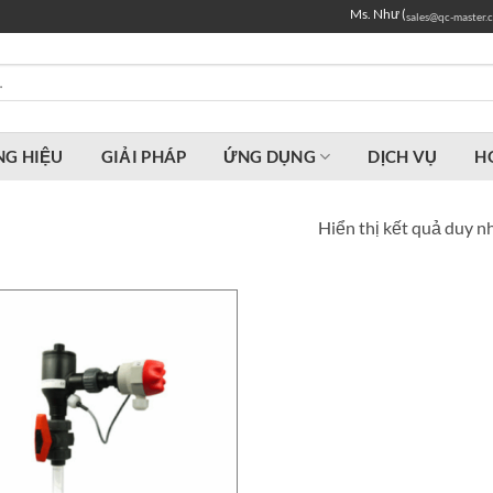
Ms. Như (
sales@qc-master.
G HIỆU
GIẢI PHÁP
ỨNG DỤNG
DỊCH VỤ
H
Hiển thị kết quả duy n