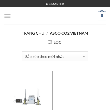
Bỏ
QC MASTER
qua
nội
0
dung
TRANG CHỦ
/
ASCO CO2 VIETNAM
LỌC