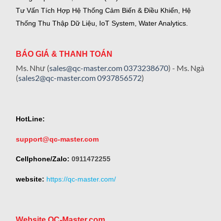
Tư Vấn Tích Hợp Hệ Thống Cảm Biến & Điều Khiển, Hệ
Thống Thu Thập Dữ Liệu, IoT System, Water Analytics.
BÁO GIÁ & THANH TOÁN
Ms. Như (
sales@qc-master.com
0373238670
) - Ms. Ngà
(
sales2@qc-master.com
0937856572
)
HotLine:
support@qc-master.com
Cellphone/Zalo:
0911472255
website:
https://qc-master.com/
Website QC-Master.com