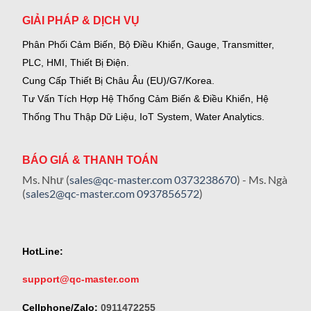
GIẢI PHÁP & DỊCH VỤ
Phân Phối Cảm Biến, Bộ Điều Khiển, Gauge,
Transmitter,
PLC, HMI, Thiết Bị Điện.
Cung Cấp Thiết Bị Châu Âu (EU)/G7/Korea.
Tư Vấn Tích Hợp Hệ Thống Cảm Biến & Điều Khiển, Hệ
Thống Thu Thập Dữ Liệu, IoT System, Water Analytics.
BÁO GIÁ & THANH TOÁN
Ms. Như (
sales@qc-master.com
0373238670
) - Ms. Ngà
(
sales2@qc-master.com
0937856572
)
HotLine:
support@qc-master.com
Cellphone/Zalo:
0911472255