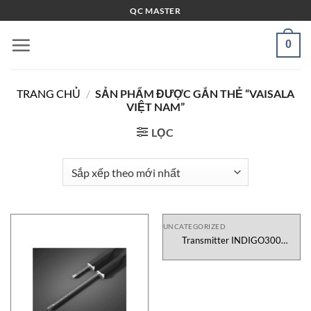
Bỏ
QC MASTER
qua
nội
0
dung
TRANG CHỦ
/
SẢN PHẨM ĐƯỢC GẮN THẺ “VAISALA
VIỆT NAM”
LỌC
UNCATEGORIZED
Transmitter INDIGO300
B0D11N1AAX0N2V1 Vaisala
Việt Nam