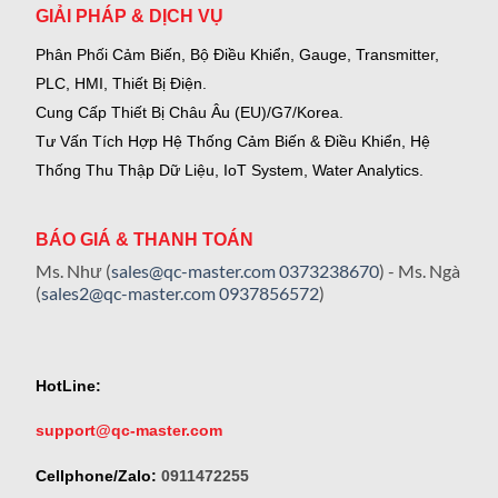
GIẢI PHÁP & DỊCH VỤ
Phân Phối Cảm Biến, Bộ Điều Khiển, Gauge,
Transmitter,
PLC, HMI, Thiết Bị Điện.
Cung Cấp Thiết Bị Châu Âu (EU)/G7/Korea.
Tư Vấn Tích Hợp Hệ Thống Cảm Biến & Điều Khiển, Hệ
Thống Thu Thập Dữ Liệu, IoT System, Water Analytics.
BÁO GIÁ & THANH TOÁN
Ms. Như (
sales@qc-master.com
0373238670
) - Ms. Ngà
(
sales2@qc-master.com
0937856572
)
HotLine:
support@qc-master.com
Cellphone/Zalo:
0911472255