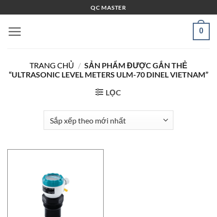
Bỏ
QC MASTER
qua
nội
0
dung
TRANG CHỦ
/
SẢN PHẨM ĐƯỢC GẮN THẺ
“ULTRASONIC LEVEL METERS ULM-70 DINEL VIETNAM”
LỌC