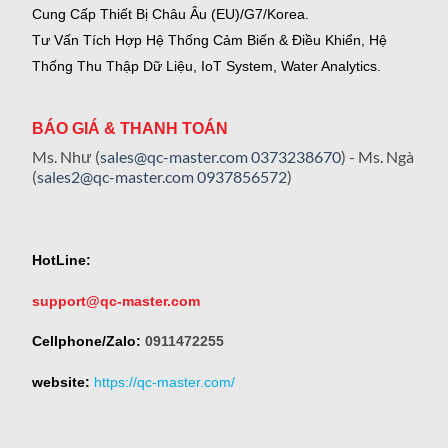
Cung Cấp Thiết Bị Châu Âu (EU)/G7/Korea.
Tư Vấn Tích Hợp Hệ Thống Cảm Biến & Điều Khiển, Hệ
Thống Thu Thập Dữ Liệu, IoT System, Water Analytics.
BÁO GIÁ & THANH TOÁN
Ms. Như (
sales@qc-master.com
0373238670
) - Ms. Ngà
(
sales2@qc-master.com
0937856572
)
HotLine:
support@qc-master.com
Cellphone/Zalo:
0911472255
website:
https://qc-master.com/