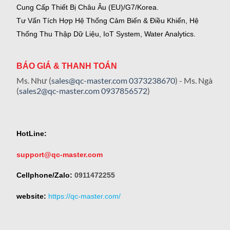
Cung Cấp Thiết Bị Châu Âu (EU)/G7/Korea.
Tư Vấn Tích Hợp Hệ Thống Cảm Biến & Điều Khiển, Hệ
Thống Thu Thập Dữ Liệu, IoT System, Water Analytics.
BÁO GIÁ & THANH TOÁN
Ms. Như (
sales@qc-master.com
0373238670
) - Ms. Ngà
(
sales2@qc-master.com
0937856572
)
HotLine:
support@qc-master.com
Cellphone/Zalo:
0911472255
website:
https://qc-master.com/