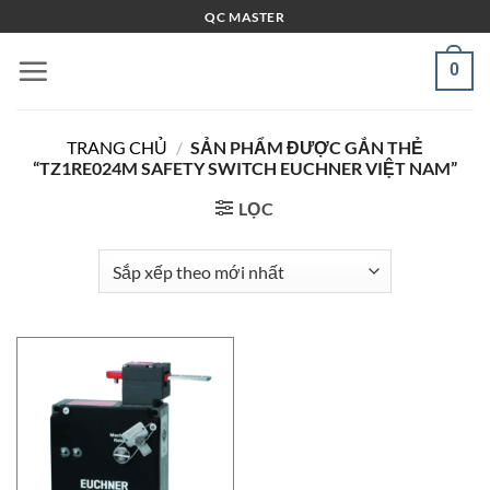
Bỏ
QC MASTER
qua
nội
0
dung
TRANG CHỦ
/
SẢN PHẨM ĐƯỢC GẮN THẺ
“TZ1RE024M SAFETY SWITCH EUCHNER VIỆT NAM”
LỌC