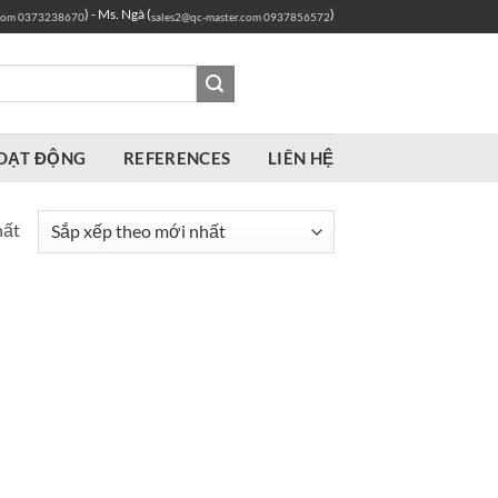
) - Ms. Ngà (
)
com
0373238670
sales2@qc-master.com
0937856572
OẠT ĐỘNG
REFERENCES
LIÊN HỆ
hất