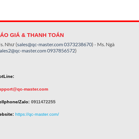
ÁO GIÁ & THANH TOÁN
s. Như (
sales@qc-master.com
0373238670
) - Ms. Ngà
sales2@qc-master.com
0937856572
)
otLine:
upport@qc-master.com
ellphone/Zalo:
0911472255
ebsite:
https://qc-master.com/