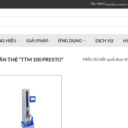
Ms. Như (
sales@qc-master.
G HIỆU
GIẢI PHÁP
ỨNG DỤNG
DỊCH VỤ
H
Hiển thị kết quả duy n
N THẺ “TTM 100 PRESTO”