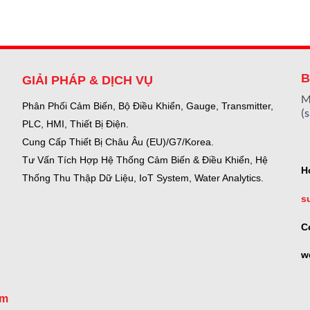
B
GIẢI PHÁP & DỊCH VỤ
M
Phân Phối Cảm Biến, Bộ Điều Khiển, Gauge,
Transmitter,
(
PLC, HMI, Thiết Bị Điện.
Cung Cấp Thiết Bị Châu Âu (EU)/G7/Korea.
Tư Vấn Tích Hợp Hệ Thống Cảm Biến & Điều Khiển, Hệ
H
Thống Thu Thập Dữ Liệu, IoT System, Water Analytics.
s
C
w
om