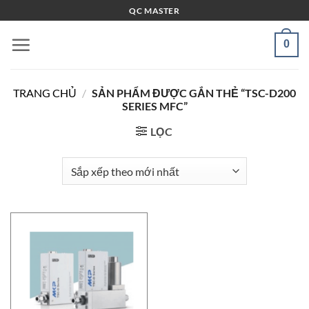
Bỏ
QC MASTER
qua
nội
0
dung
TRANG CHỦ
/
SẢN PHẨM ĐƯỢC GẮN THẺ “TSC-D200
SERIES MFC”
LỌC