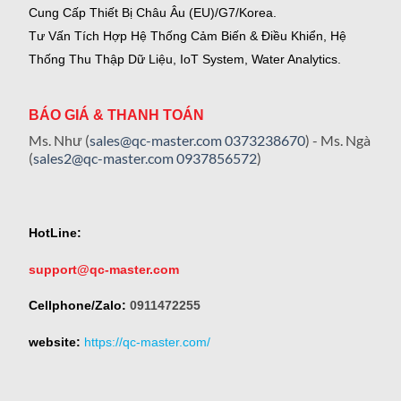
Cung Cấp Thiết Bị Châu Âu (EU)/G7/Korea.
Tư Vấn Tích Hợp Hệ Thống Cảm Biến & Điều Khiển, Hệ
Thống Thu Thập Dữ Liệu, IoT System, Water Analytics.
BÁO GIÁ & THANH TOÁN
Ms. Như (
sales@qc-master.com
0373238670
) - Ms. Ngà
(
sales2@qc-master.com
0937856572
)
HotLine:
support@qc-master.com
Cellphone/Zalo:
0911472255
website:
https://qc-master.com/