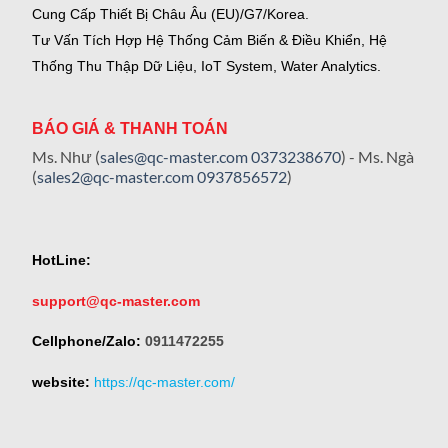
Cung Cấp Thiết Bị Châu Âu (EU)/G7/Korea.
Tư Vấn Tích Hợp Hệ Thống Cảm Biến & Điều Khiển, Hệ
Thống Thu Thập Dữ Liệu, IoT System, Water Analytics.
BÁO GIÁ & THANH TOÁN
Ms. Như (
sales@qc-master.com
0373238670
) - Ms. Ngà
(
sales2@qc-master.com
0937856572
)
HotLine:
support@qc-master.com
Cellphone/Zalo:
0911472255
website:
https://qc-master.com/