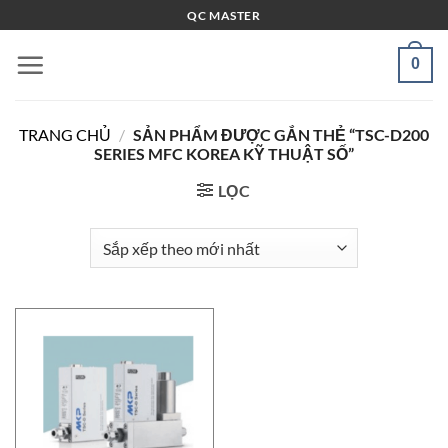
Bỏ
QC MASTER
qua
nội
0
dung
TRANG CHỦ
/
SẢN PHẨM ĐƯỢC GẮN THẺ “TSC-D200
SERIES MFC KOREA KỸ THUẬT SỐ”
LỌC