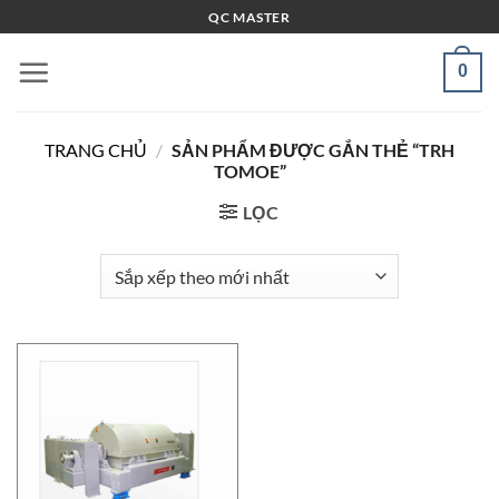
Bỏ
QC MASTER
qua
nội
0
dung
TRANG CHỦ
/
SẢN PHẨM ĐƯỢC GẮN THẺ “TRH
TOMOE”
LỌC