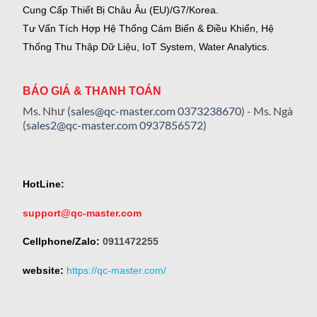
Cung Cấp Thiết Bị Châu Âu (EU)/G7/Korea.
Tư Vấn Tích Hợp Hệ Thống Cảm Biến & Điều Khiển, Hệ
Thống Thu Thập Dữ Liệu, IoT System, Water Analytics.
BÁO GIÁ & THANH TOÁN
Ms. Như (
sales@qc-master.com
0373238670
) - Ms. Ngà
(
sales2@qc-master.com
0937856572
)
HotLine:
support@qc-master.com
Cellphone/Zalo:
0911472255
website:
https://qc-master.com/