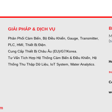
B
GIẢI PHÁP & DỊCH VỤ
M
Phân Phối Cảm Biến, Bộ Điều Khiển, Gauge,
Transmitter,
(
PLC, HMI, Thiết Bị Điện.
Cung Cấp Thiết Bị Châu Âu (EU)/G7/Korea.
Tư Vấn Tích Hợp Hệ Thống Cảm Biến & Điều Khiển, Hệ
H
Thống Thu Thập Dữ Liệu, IoT System, Water Analytics.
s
C
w
om