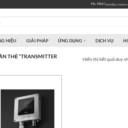
Ms. Như (
sales@qc-master.
G HIỆU
GIẢI PHÁP
ỨNG DỤNG
DỊCH VỤ
H
ẮN THẺ “TRANSMITTER
Hiển thị kết quả duy n