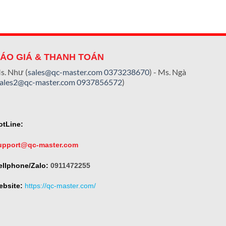
ÁO GIÁ & THANH TOÁN
s. Như (
sales@qc-master.com
0373238670
) - Ms. Ngà
sales2@qc-master.com
0937856572
)
otLine:
upport@qc-master.com
ellphone/Zalo:
0911472255
ebsite:
https://qc-master.com/