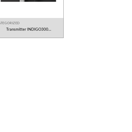
TEGORIZED
Transmitter INDIGO300
11N1AAX0N2V1 Vaisala Việt Nam