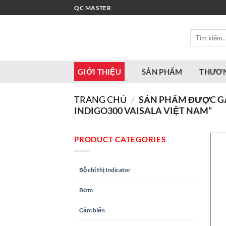
Bỏ
QC MASTER
qua
nội
Tìm
dung
kiếm:
GIỚI THIỆU
SẢN PHẨM
THƯƠN
TRANG CHỦ
/
SẢN PHẨM ĐƯỢC G
INDIGO300 VAISALA VIỆT NAM”
PRODUCT CATEGORIES
Bộ chỉ thị Indicator
Bơm
Cảm biến